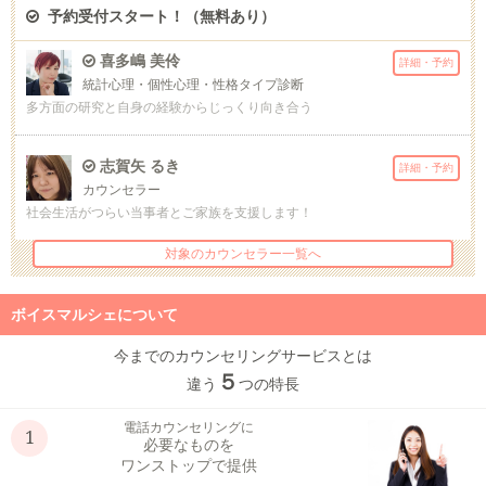
予約受付スタート！（無料あり）
喜多嶋 美伶
詳細・予約
統計心理・個性心理・性格タイプ診断
多方面の研究と自身の経験からじっくり向き合う
志賀矢 るき
詳細・予約
カウンセラー
社会生活がつらい当事者とご家族を支援します！
対象のカウンセラー一覧へ
ボイスマルシェについて
今までのカウンセリングサービスとは
５
違う
つの特長
電話カウンセリングに
1
必要なものを
ワンストップで提供