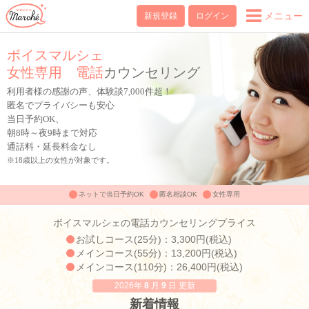
メニュー
新規登録
ログイン
ボイスマルシェ
女性専用 電話
カウンセリング
利用者様の感謝の声、体験談7,000件超！
匿名でプライバシーも安心
当日予約OK、
朝8時～夜9時まで対応
通話料・延長料金なし
※18歳以上の女性が対象です。
ネットで当日予約OK
匿名相談OK
女性専用
ボイスマルシェの電話カウンセリングプライス
お試しコース(25分)：3,300円(税込)
メインコース(55分)：13,200円(税込)
メインコース(110分)：26,400円(税込)
2026年
8
月
9
日
更新
新着情報