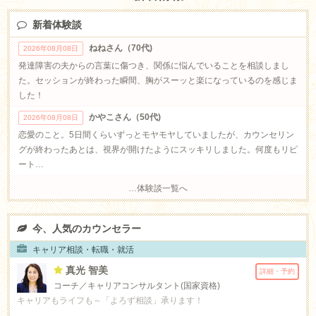
新着体験談
ねねさん（70代)
2026年08月08日
発達障害の夫からの言葉に傷つき、関係に悩んでいることを相談しまし
た。セッションが終わった瞬間、胸がスーッと楽になっているのを感じま
した！
かやこさん（50代)
2026年08月08日
恋愛のこと。5日間くらいずっとモヤモヤしていましたが、カウンセリン
グが終わったあとは、視界が開けたようにスッキリしました。何度もリピ
ート…
…体験談一覧へ
今、人気のカウンセラー
キャリア相談・転職・就活
真光 智美
詳細・予約
コーチ／キャリアコンサルタント(国家資格)
キャリアもライフも～「よろず相談」承ります！