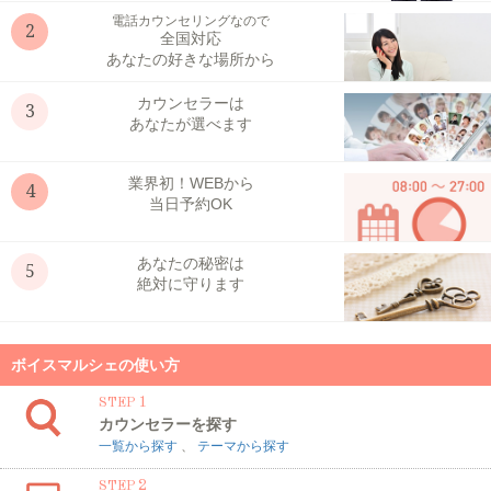
電話カウンセリングなので
2
全国対応
あなたの好きな場所から
カウンセラーは
3
あなたが選べます
業界初！WEBから
4
当日予約OK
あなたの秘密は
5
絶対に守ります
ボイスマルシェの使い方
1
STEP
カウンセラーを探す
一覧から探す
、
テーマから探す
2
STEP