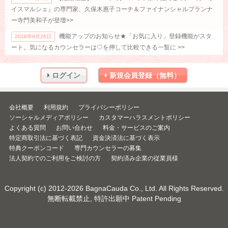
イスマルシェ』の専門家、久保木惠子コーチ＆ファイナンシャルプランナ
ー寺門美和子が登壇>>
機能アップのお知らせ★「お気に入り」登録機能がスタ
2018年9月26日
ート。気になるカウンセラーは♡を押して比較できる一覧に >>
ログイン
新規会員登録（無料）
会社概要
利用規約
プライバシーポリシー
ソーシャルメディアポリシー
カスタマーハラスメントポリシー
よくある質問
お問い合わせ
料金・サービスのご案内
特定商取引法に基づく表記
資金決済法に基づく表示
特典クーポンコード
専門カウンセラーの募集
法人契約でのご利用をご検討の方
契約済み企業の従業員様
Copyright (c) 2012-2026
BagnaCauda Co., Ltd.
All Rights Reserved.
無断転載禁止, 特許出願中 Patent Pending