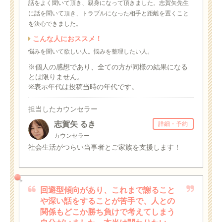
話をよく聞いて頂き、親身になって頂きました。志賀矢先生
に話を聞いて頂き、トラブルになった相手と距離を置くこと
を決心できました。
こんな人におススメ！
悩みを聞いて欲しい人。悩みを整理したい人。
※個人の感想であり、全ての方が同様の結果になる
とは限りません。
※表示年代は投稿当時の年代です。
担当したカウンセラー
志賀矢 るき
詳細・予約
カウンセラー
社会生活がつらい当事者とご家族を支援します！
回避型傾向があり、これまで謝ること
や深い話をすることが苦手で、人との
関係もどこか勝ち負けで考えてしまう