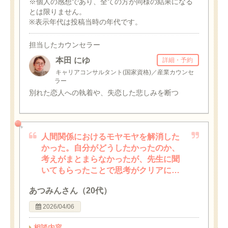
※個人の感想であり、全ての方が同様の結果になる
とは限りません。
※表示年代は投稿当時の年代です。
担当したカウンセラー
本田 にゆ
詳細・予約
キャリアコンサルタント(国家資格)／産業カウンセ
ラー
別れた恋人への執着や、失恋した悲しみを断つ
人間関係におけるモヤモヤを解消した
かった。自分がどうしたかったのか、
考えがまとまらなかったが、先生に聞
いてもらったことで思考がクリアに…
あつみんさん（20代）
2026/04/06
相談内容