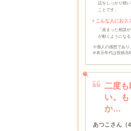
話をしっかり聴い
ことです。
こんな人におス
「改まった相談が
が動くようになる
※個人の感想であり
※表示年代は投稿当
二度も
い。も
か…
あつこさん（