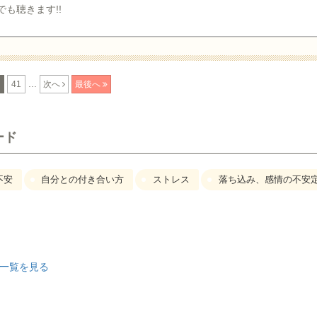
も聴きます!!
...
41
次へ
最後へ
ード
不安
自分との付き合い方
ストレス
落ち込み、感情の不安
一覧を見る