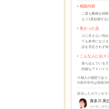
相談内容
二度も離婚を経験
もう1度結婚する
良かった点
人に言えない悩み
ても参考になりま
話を否定されず前
こんな人におス
落ち込んでいる方
的確なアドバイス
※個人の感想であり
※表示年代は投稿当
担当したカウンセラ
喜多川 美
コーチ／カウ