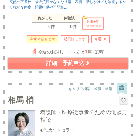
突然の不登校。最近笑顔がなくなり暗い表情。話しかけても無視するか
反抗的な態度。問題行動や不登校...
良かった
体験談
0件
0件
今すぐ
話せます
明日
話せます
今週
OK
1
今週のお試しコースあと
席 (無料)
詳細・予約申込
キャリア相談・転職・就活
相馬 梢
看護師・医療従事者のための働き方
相談
心理カウンセラー