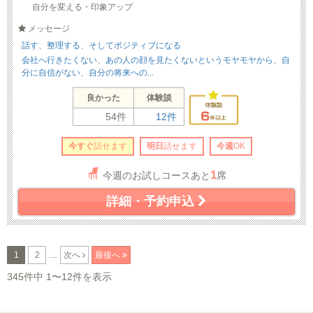
自分を変える・印象アップ
メッセージ
話す、整理する、そしてポジティブになる
会社へ行きたくない、あの人の顔を見たくないというモヤモヤから、自
分に自信がない、自分の将来への...
良かった
体験談
54件
12件
今すぐ
話せます
明日
話せます
今週
OK
1
今週のお試しコースあと
席
詳細・予約申込
...
1
2
次へ
最後へ
345件中 1〜12件を表示