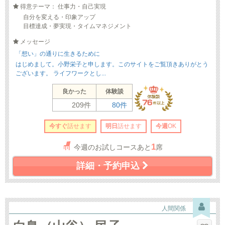
得意テーマ： 仕事力・自己実現
自分を変える・印象アップ
目標達成・夢実現・タイムマネジメント
メッセージ
「想い」の通りに生きるために
はじめまして。小野栄子と申します。このサイトをご覧頂きありがとう
ございます。 ライフワークとし...
良かった
体験談
209件
80件
今すぐ
話せます
明日
話せます
今週
OK
1
今週のお試しコースあと
席
詳細・予約申込
人間関係