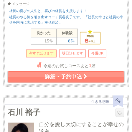
メッセージ
社長の喜びの人生と、喜びの経営を支援します！
社長のやる気を引き出すコーチ長谷真子です。 「社長の幸せと社員の幸
せを同時に実現する」幸せ経済...
良かった
体験談
15件
8件
今すぐ
話せます
明日
話せます
今週
OK
1
今週のお試しコースあと
席
詳細・予約申込
生きる意味
石川 裕子
自分を愛し大切にすることが幸せの
近道