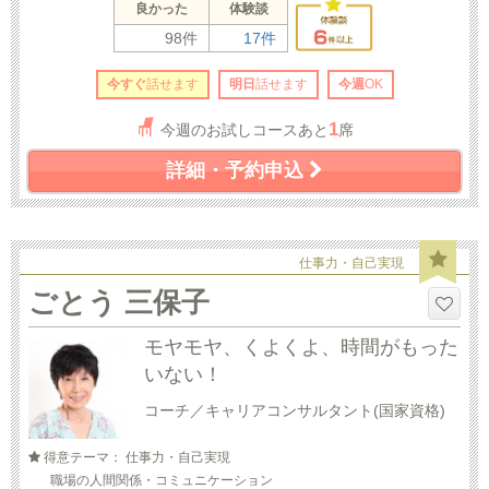
良かった
体験談
98件
17件
今すぐ
話せます
明日
話せます
今週
OK
1
今週のお試しコースあと
席
詳細・予約申込
仕事力・自己実現
ごとう 三保子
モヤモヤ、くよくよ、時間がもった
いない！
コーチ／キャリアコンサルタント(国家資格)
得意テーマ： 仕事力・自己実現
職場の人間関係・コミュニケーション