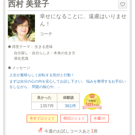
西村 美登子
幸せになることに、遠慮はいりませ
ん！
コーチ
得意テーマ： 生きる意味
自分探し・自分らしさ・本来の生き方
潜在意識
メッセージ
人生が素晴らしく好転する気付と行動！
まずは自分の心の内を安心してお話し下さい。 悩みを整理するお手伝い
をしながら、 問題の核心や、...
良かった
体験談
1357件
361件
今すぐ
話せます
明日
話せます
今週
OK
1
今週のお試しコースあと
席