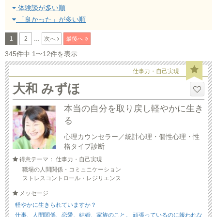
体験談が多い順
「良かった」が多い順
...
1
2
次へ
最後へ
345件中 1〜12件を表示
仕事力・自己実現
大和 みずほ
本当の自分を取り戻し軽やかに生き
る
心理カウンセラー／統計心理・個性心理・性
格タイプ診断
得意テーマ： 仕事力・自己実現
職場の人間関係・コミュニケーション
ストレスコントロール・レジリエンス
メッセージ
軽やかに生きられていますか？
仕事、人間関係、恋愛、結婚、家族のこと。 頑張っているのに報われな