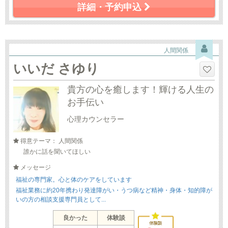
詳細・予約申込
人間関係
いいだ さゆり
貴方の心を癒します！輝ける人生の
お手伝い
心理カウンセラー
得意テーマ： 人間関係
誰かに話を聞いてほしい
メッセージ
福祉の専門家。心と体のケアをしています
福祉業務に約20年携わり発達障がい・うつ病など精神・身体・知的障が
いの方の相談支援専門員として...
良かった
体験談