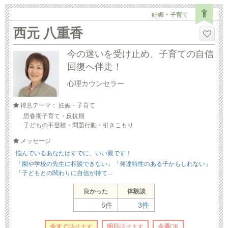
妊娠・子育て
西元 八重香
今の迷いを受け止め、子育ての自信
回復へ伴走！
心理カウンセラー
得意テーマ： 妊娠・子育て
思春期子育て・反抗期
子どもの不登校・問題行動・引きこもり
メッセージ
悩んでいるあなたはすでに、いい親です！
「園や学校の先生に相談できない」「発達特性のある子かもしれない」
「子どもとの関わりに自信が持て...
良かった
体験談
6件
3件
今すぐ
話せます
明日
話せます
今週
OK