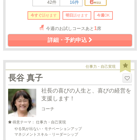
42件
16件
今すぐ
話せます
明日
話せます
今週
OK
1
今週のお試しコースあと
席
詳細・予約申込
仕事力・自己実現
長谷 真子
社長の喜びの人生と、喜びの経営を
支援します！
コーチ
得意テーマ： 仕事力・自己実現
やる気が出ない・モチベーションアップ
マネジメントスキル・リーダーシップ