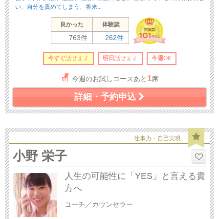
い、自分を責めてしまう、将来...
良かった
体験談
763件
262件
今すぐ
話せます
明日
話せます
今週
OK
1
今週のお試しコースあと
席
詳細・予約申込
仕事力・自己実現
小野 栄子
人生の可能性に「YES」と言える貴
方へ
コーチ／カウンセラー