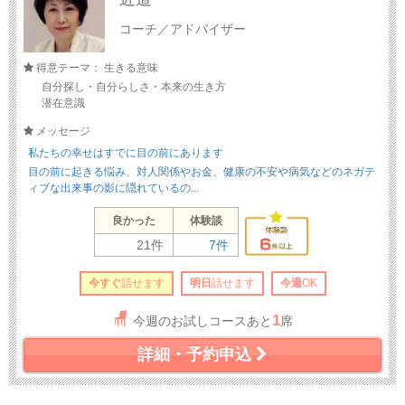
コーチ／アドバイザー
得意テーマ： 生きる意味
自分探し・自分らしさ・本来の生き方
潜在意識
メッセージ
私たちの幸せはすでに目の前にあります
目の前に起きる悩み、対人関係やお金、健康の不安や病気などのネガテ
ィブな出来事の影に隠れているの...
良かった
体験談
21件
7件
今すぐ
話せます
明日
話せます
今週
OK
1
今週のお試しコースあと
席
詳細・予約申込