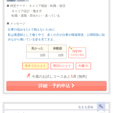
得意テーマ： キャリア相談・転職・就活
キャリア設計・働き方
転職・退職・辞めたい・迷っている
メッセージ
仕事の悩みを1人で抱えないために
私は看護師として働く中で、多くの方が仕事や職場環境、人間関係に悩
みながら働いている姿を見てきま...
良かった
体験談
0件
0件
今すぐ
話せます
明日
話せます
今週
OK
1
今週のお試しコースあと
席 (無料)
詳細・予約申込
生きる意味