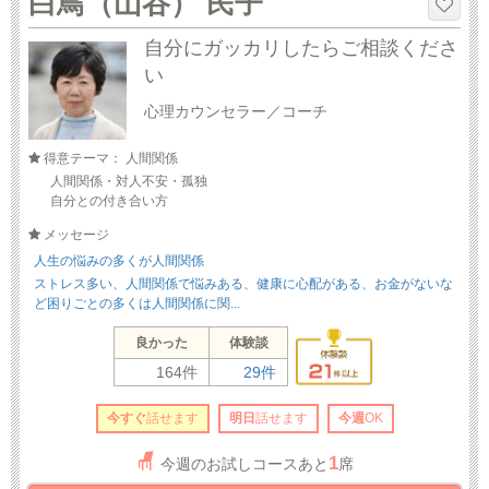
白鳥（山谷） 民子
自分にガッカリしたらご相談くださ
い
心理カウンセラー／コーチ
得意テーマ： 人間関係
人間関係・対人不安・孤独
自分との付き合い方
メッセージ
人生の悩みの多くが人間関係
ストレス多い、人間関係で悩みある、健康に心配がある、お金がないな
ど困りごとの多くは人間関係に関...
良かった
体験談
164件
29件
今すぐ
話せます
明日
話せます
今週
OK
1
今週のお試しコースあと
席