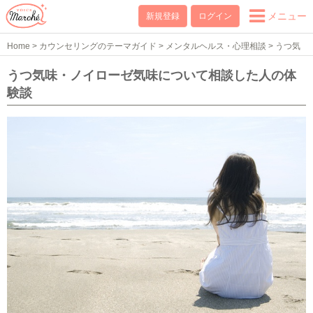
メニュー
新規登録
ログイン
Home
>
カウンセリングのテーマガイド
>
メンタルヘルス・心理相談
>
うつ気
味・ノイローゼ気味
>
うつ気味・ノイローゼ気味の体験談
うつ気味・ノイローゼ気味について相談した人の体
験談