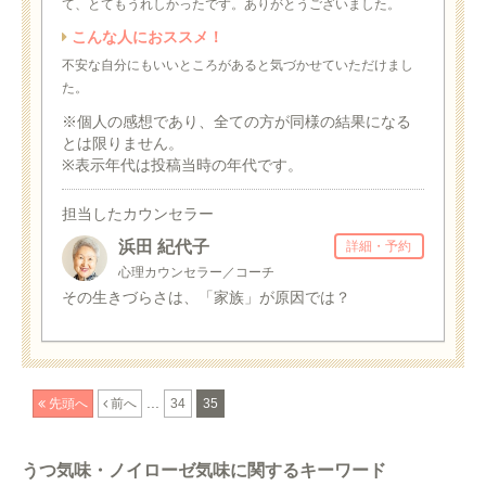
て、とてもうれしかったです。ありがとうございました。
こんな人におススメ！
不安な自分にもいいところがあると気づかせていただけまし
た。
※個人の感想であり、全ての方が同様の結果になる
とは限りません。
※表示年代は投稿当時の年代です。
担当したカウンセラー
浜田 紀代子
詳細・予約
心理カウンセラー／コーチ
その生きづらさは、「家族」が原因では？
...
先頭へ
前へ
34
35
うつ気味・ノイローゼ気味に関するキーワード