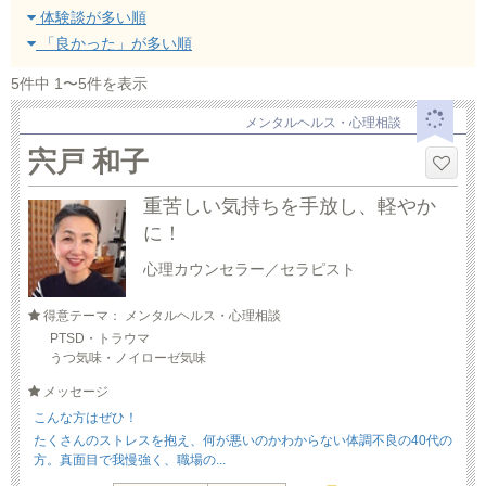
体験談が多い順
「良かった」が多い順
5件中 1〜5件を表示
メンタルヘルス・心理相談
宍戸 和子
重苦しい気持ちを手放し、軽やか
に！
心理カウンセラー／セラピスト
得意テーマ： メンタルヘルス・心理相談
PTSD・トラウマ
うつ気味・ノイローゼ気味
メッセージ
こんな方はぜひ！
たくさんのストレスを抱え、何が悪いのかわからない体調不良の40代の
方。真面目で我慢強く、職場の...