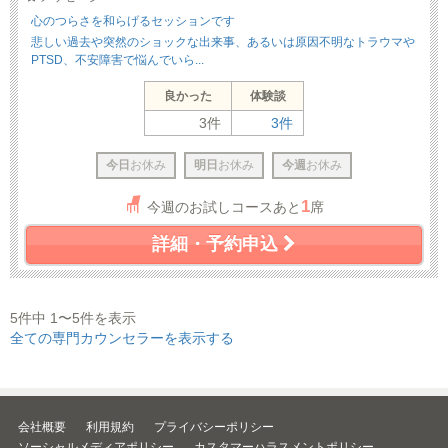
心のつらさを和らげるセッションです
悲しい過去や突然のショックな出来事、あるいは原因不明なトラウマや
PTSD、不安障害で悩んでいら...
良かった
体験談
3件
3件
今日
お休み
明日
お休み
今週
お休み
1
今週のお試しコースあと
席
詳細・予約申込
5件中 1〜5件を表示
全ての専門カウンセラーを表示する
会社概要
利用規約
プライバシーポリシー
ソーシャルメディアポリシー
カスタマーハラスメントポリシー