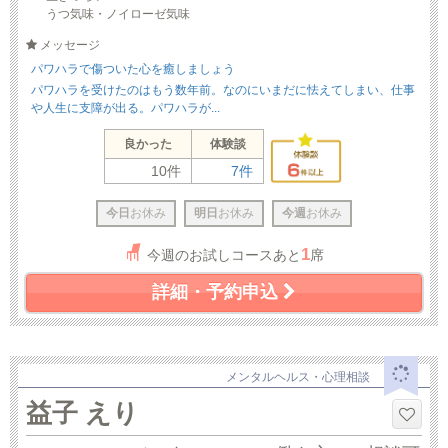
うつ気味・ノイローゼ気味
メッセージ
パワハラで傷ついた心を癒しましょう
パワハラを受けたのはもう数年前。なのにいまだに怯えてしまい、仕事
や人生に支障が出る。パワハラが...
良かった
体験談
10件
7件
今日
お休み
明日
お休み
今週
お休み
1
今週のお試しコースあと
席
詳細・予約申込
メンタルヘルス・心理相談
益子 えり