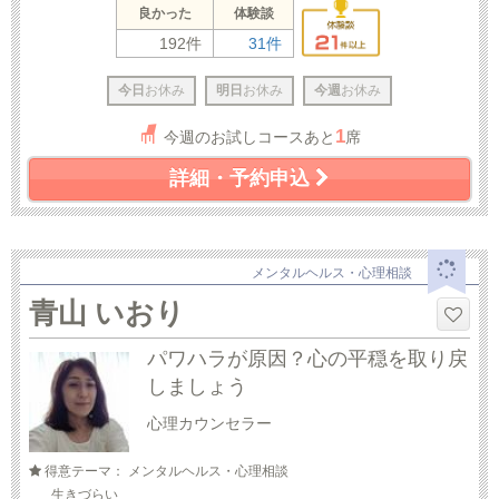
良かった
体験談
192件
31件
今日
お休み
明日
お休み
今週
お休み
1
今週のお試しコースあと
席
詳細・予約申込
メンタルヘルス・心理相談
青山 いおり
パワハラが原因？心の平穏を取り戻
しましょう
心理カウンセラー
得意テーマ： メンタルヘルス・心理相談
生きづらい