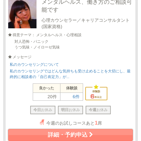
メンタルヘルス、働き方のご相談可
能です
心理カウンセラー／キャリアコンサルタント
(国家資格)
得意テーマ： メンタルヘルス・心理相談
対人恐怖・パニック
うつ気味・ノイローゼ気味
メッセージ
私のカウンセリングについて
私のカウンセリングではどんな気持ちも受け止めることを大切にし、最
終的に相談者の「自己肯定力」が...
良かった
体験談
20件
6件
今日
お休み
明日
お休み
今週
お休み
1
今週のお試しコースあと
席
詳細・予約申込