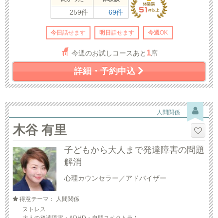
259件
69件
今日
話せます
明日
話せます
今週
OK
1
今週のお試しコースあと
席
詳細・予約申込
人間関係
木谷 有里
子どもから大人まで発達障害の問題
解消
心理カウンセラー／アドバイザー
得意テーマ： 人間関係
ストレス