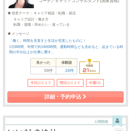
コーチ／キャリアコンサルタント(国家資格)
得意テーマ： キャリア相談・転職・就活
キャリア設計・働き方
転職・退職・辞めたい・迷っている
メッセージ
「働く」時間を見直すと生活が充実したものに！
1日8時間、年間で約1800時間。通勤時間なども含めると、起きている時
間の半分以上が仕事に費す...
良かった
体験談
59件
24件
今日
話せます
明日
話せます
今週
OK
詳細・予約申込
人間関係