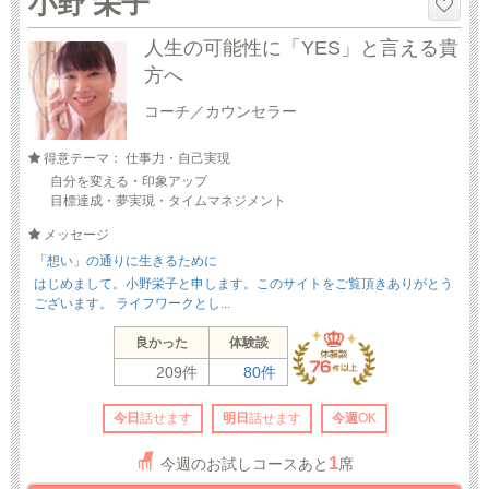
小野 栄子
人生の可能性に「YES」と言える貴
方へ
コーチ／カウンセラー
得意テーマ： 仕事力・自己実現
自分を変える・印象アップ
目標達成・夢実現・タイムマネジメント
メッセージ
「想い」の通りに生きるために
はじめまして。小野栄子と申します。このサイトをご覧頂きありがとう
ございます。 ライフワークとし...
良かった
体験談
209件
80件
今日
話せます
明日
話せます
今週
OK
1
今週のお試しコースあと
席