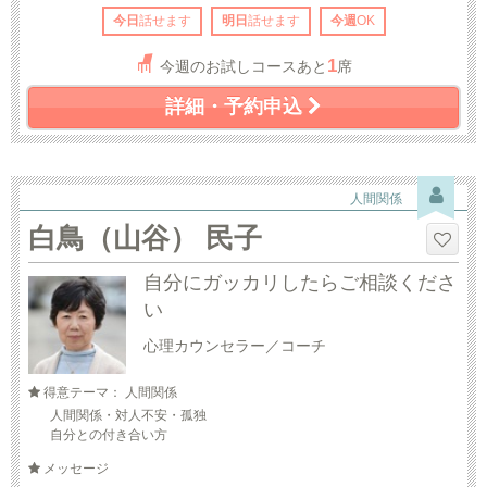
今日
話せます
明日
話せます
今週
OK
1
今週のお試しコースあと
席
詳細・予約申込
人間関係
白鳥（山谷） 民子
自分にガッカリしたらご相談くださ
い
心理カウンセラー／コーチ
得意テーマ： 人間関係
人間関係・対人不安・孤独
自分との付き合い方
メッセージ