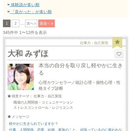
体験談が多い順
「良かった」が多い順
...
1
2
次へ
最後へ
345件中 1〜12件を表示
仕事力・自己実現
大和 みずほ
本当の自分を取り戻し軽やかに生き
る
心理カウンセラー／統計心理・個性心理・性
格タイプ診断
得意テーマ： 仕事力・自己実現
職場の人間関係・コミュニケーション
ストレスコントロール・レジリエンス
メッセージ
軽やかに生きられていますか？
仕事、人間関係、恋愛、結婚、家族のこと。 頑張っているのに報われな