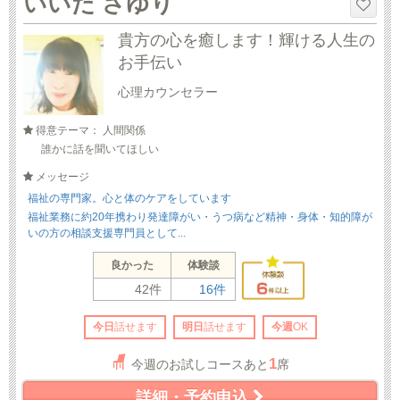
いいだ さゆり
貴方の心を癒します！輝ける人生の
お手伝い
心理カウンセラー
得意テーマ： 人間関係
誰かに話を聞いてほしい
メッセージ
福祉の専門家。心と体のケアをしています
福祉業務に約20年携わり発達障がい・うつ病など精神・身体・知的障が
いの方の相談支援専門員として...
良かった
体験談
42件
16件
今日
話せます
明日
話せます
今週
OK
1
今週のお試しコースあと
席
詳細・予約申込