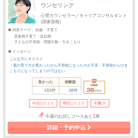
ウンセリング
心理カウンセラー／キャリアコンサルタント
(国家資格)
得意テーマ： 妊娠・子育て
思春期子育て・反抗期
子どもの不登校・問題行動・引きこもり
メッセージ
こんな方にオススメ
・親の育て方が悪かったから不登校になったのか不安・不登校からひき
こもりになってしまうのではない...
良かった
体験談
183件
38件
今日
話せます
明日
話せます
今週
OK
1
今週のお試しコースあと
席
詳細・予約申込