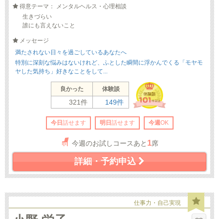
得意テーマ： メンタルヘルス・心理相談
生きづらい
誰にも言えないこと
メッセージ
満たされない日々を過ごしているあなたへ
特別に深刻な悩みはないけれど、ふとした瞬間に浮かんでくる「モヤモ
ヤした気持ち」好きなことをして...
良かった
体験談
321件
149件
今日
話せます
明日
話せます
今週
OK
1
今週のお試しコースあと
席
詳細・予約申込
仕事力・自己実現