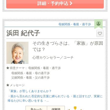
詳細・予約申込
母娘関係・毒親・過干渉
浜田 紀代子
その生きづらさは、「家族」が原因
では？
心理カウンセラー／コーチ
得意テーマ： 母娘関係・毒親・過干渉
母娘関係・毒親・母の過干渉
父娘関係・毒親・父の過干渉
メッセージ
「家族」が苦しくありませんか？
・親から言われた否定的な言葉に縛られている ・親と話すたび、実家に
帰るたびに辛い思いをする ・...
良かった
体験談