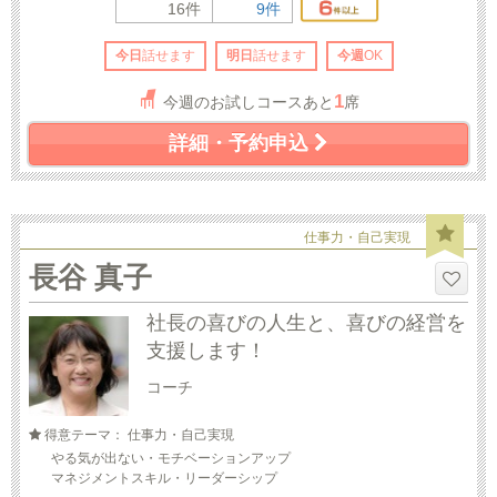
16件
9件
今日
話せます
明日
話せます
今週
OK
1
今週のお試しコースあと
席
詳細・予約申込
仕事力・自己実現
長谷 真子
社長の喜びの人生と、喜びの経営を
支援します！
コーチ
得意テーマ： 仕事力・自己実現
やる気が出ない・モチベーションアップ
マネジメントスキル・リーダーシップ