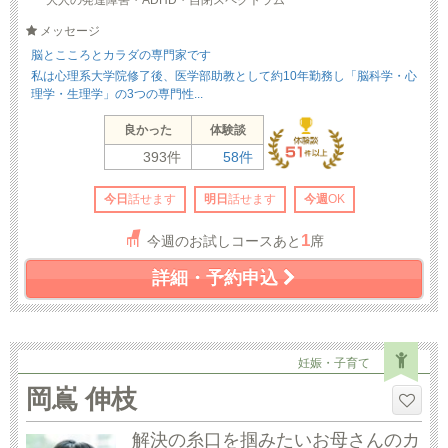
大人の発達障害・ADHD・自閉スペクトラム
メッセージ
脳とこころとカラダの専門家です
私は心理系大学院修了後、医学部助教として約10年勤務し「脳科学・心
理学・生理学」の3つの専門性...
良かった
体験談
393件
58件
今日
話せます
明日
話せます
今週
OK
1
今週のお試しコースあと
席
詳細・予約申込
妊娠・子育て
岡嶌 伸枝
解決の糸口を掴みたいお母さんのカ