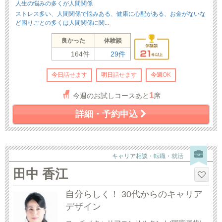
人生の悩みの多くが人間関係
ストレス多い、人間関係で悩みある、健康に心配がある、お金がないな
ど困りごとの多くは人間関係に関...
良かった
体験談
164件
29件
今日
話せます
明日
話せます
今週
OK
1
今週のお試しコースあと
席
詳細・予約申込
キャリア相談・転職・就活
田中 香江
自分らしく！ 30代からのキャリア
デザイン