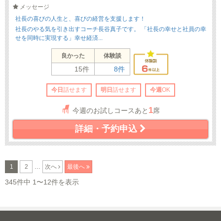
メッセージ
社長の喜びの人生と、喜びの経営を支援します！
社長のやる気を引き出すコーチ長谷真子です。 「社長の幸せと社員の幸
せを同時に実現する」幸せ経済...
良かった
体験談
15件
8件
今日
話せます
明日
話せます
今週
OK
1
今週のお試しコースあと
席
詳細・予約申込
...
1
2
次へ
最後へ
345件中 1〜12件を表示