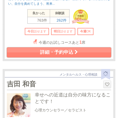
い、自分を責めてしまう、将来...
良かった
体験談
763件
262件
今日
話せます
明日
話せます
今週
OK
1
今週のお試しコースあと
席
詳細・予約申込
メンタルヘルス・心理相談
吉田 和音
幸せへの近道は自分の味方になるこ
とです！
心理カウンセラー／セラピスト