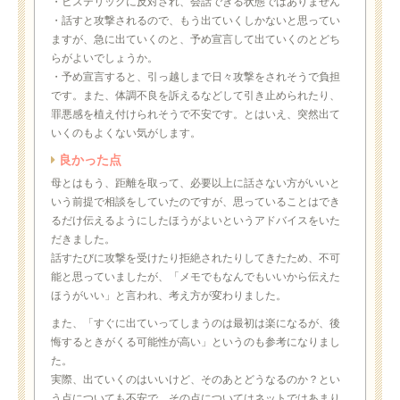
・ヒステリックに反対され、会話できる状態ではありません
・話すと攻撃されるので、もう出ていくしかないと思ってい
ますが、急に出ていくのと、予め宣言して出ていくのとどち
らがよいでしょうか。
・予め宣言すると、引っ越しまで日々攻撃をされそうで負担
です。また、体調不良を訴えるなどして引き止められたり、
罪悪感を植え付けられそうで不安です。とはいえ、突然出て
いくのもよくない気がします。
良かった点
母とはもう、距離を取って、必要以上に話さない方がいいと
いう前提で相談をしていたのですが、思っていることはでき
るだけ伝えるようにしたほうがよいというアドバイスをいた
だきました。
話すたびに攻撃を受けたり拒絶されたりしてきたため、不可
能と思っていましたが、「メモでもなんでもいいから伝えた
ほうがいい」と言われ、考え方が変わりました。
また、「すぐに出ていってしまうのは最初は楽になるが、後
悔するときがくる可能性が高い」というのも参考になりまし
た。
実際、出ていくのはいいけど、そのあとどうなるのか？とい
う点についても不安で、その点についてはネットではあまり