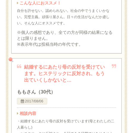
こんな人におススメ！
自分を許せない。認められない。社会の中でうまくいかな
い。完璧主義。頑張り屋さん。日々の生活がなんだか虚し
い。そんな人にオススメです。
※個人の感想であり、全ての方が同様の結果になる
とは限りません。
※表示年代は投稿当時の年代です。
結婚するにあたり母の反対を受けてい
ます。ヒステリックに反対され、もう
出ていくしかないと…
ももさん（30代）
2017/08/06
相談内容
・結婚するにあたり母の反対を受けています(母とわたしの二
人暮らし)