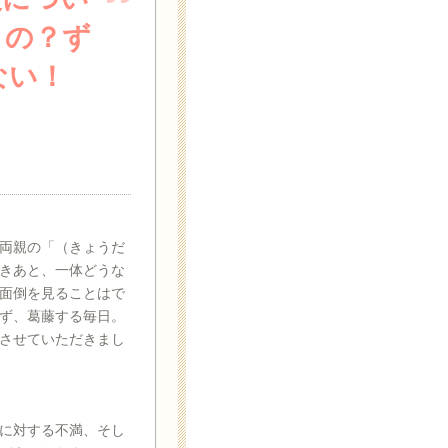
うの？ず
ない！
両親の「（きょうだ
きあと、一体どうな
面倒を見ることはで
ず、葛藤する毎日。
させていただきまし
に対する不満、そし