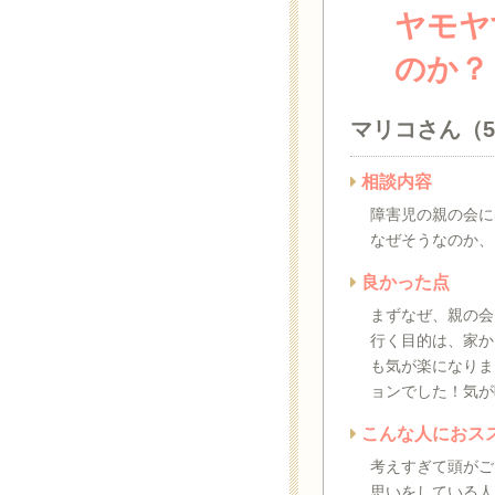
ヤモヤ
のか？
マリコさん（
相談内容
障害児の親の会に
なぜそうなのか、
良かった点
まずなぜ、親の会
行く目的は、家か
も気が楽になりま
ョンでした！気が
こんな人におス
考えすぎて頭がご
思いをしている人