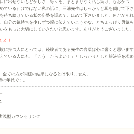
口に出せないもどかしさ、等々を、まとまりなく話し続け、なおかつ「
めているわけではない私の話に、三浦先生はしっかりと耳を傾けて下さ
を待ち続けている私の姿勢を認めて、ほめて下さいました。何だかそれ
。自分の気持ちを少しずつ親に伝えていこうかな、とちょっぴり勇気も
いをもっと大切にしていきたいと思います。ありがとうございました。
スメ！
族に持つ人にとっては、経験者である先生の言葉は心に響くと思います
えている人にも、「こうしたらよい！」としっかりとした解決策を求め
、全ての方が同様の結果になるとは限りません。
時の年代です。
ー
子
実践型カウンセリング