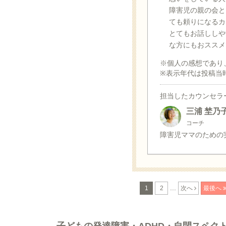
障害児の親の会と
ても頼りになるカ
とてもお話ししや
な方にもおススメ
※個人の感想であり
※表示年代は投稿当
担当したカウンセラ
三浦 埜乃
コーチ
障害児ママのための
...
1
2
次へ
最後へ