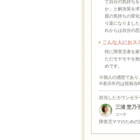
て自分の気持ちを
か」と解決策を求
親の気持ちの変化
り楽になりました
れからは自分の思
こんな人におス
特に障害児者を家
ただモヤモヤを抱
めです。
※個人の感想であり
※表示年代は投稿当
担当したカウンセラ
三浦 埜乃
コーチ
障害児ママのための