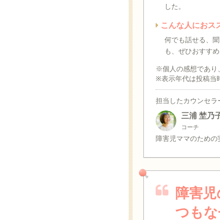
した。
こんな人におス
何でも話せる、聞
も、ぜひおすすめ
※個人の感想であり
※表示年代は投稿当
担当したカウンセラ
三浦 埜乃
コーチ
障害児ママのための
障害児
つもな