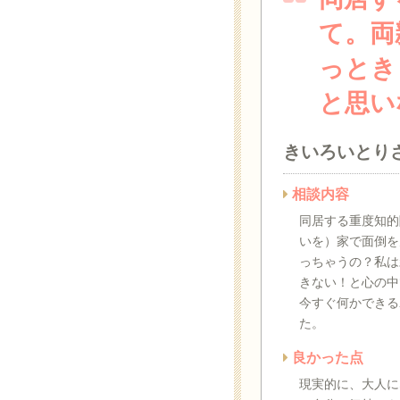
て。両
っとき
と思い
きいろいとり
相談内容
同居する重度知的
いを）家で面倒を
っちゃうの？私は
きない！と心の中
今すぐ何かできる
た。
良かった点
現実的に、大人に