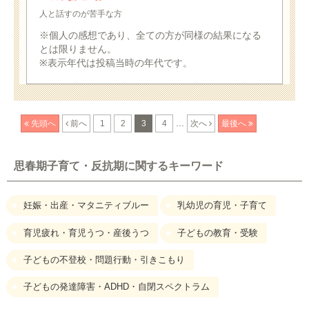
人と話すのが苦手な方
※個人の感想であり、全ての方が同様の結果になる
とは限りません。
※表示年代は投稿当時の年代です。
...
先頭へ
前へ
1
2
3
4
次へ
最後へ
思春期子育て・反抗期に関するキーワード
妊娠・出産・マタニティブルー
乳幼児の育児・子育て
育児疲れ・育児うつ・産後うつ
子どもの教育・受験
子どもの不登校・問題行動・引きこもり
子どもの発達障害・ADHD・自閉スペクトラム