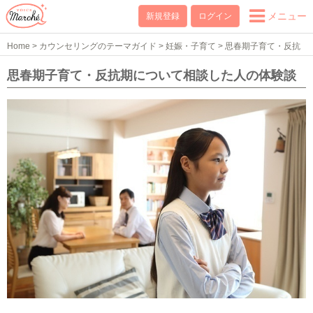
メニュー
新規登録
ログイン
Home
>
カウンセリングのテーマガイド
>
妊娠・子育て
>
思春期子育て・反抗
期
>
思春期子育て・反抗期の体験談
思春期子育て・反抗期について相談した人の体験談