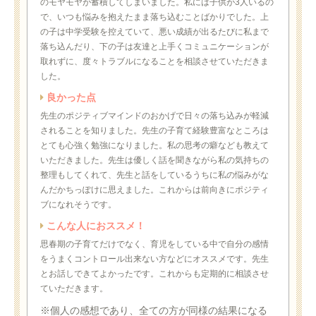
のモヤモヤが蓄積してしまいました。私には子供が3人いるの
で、いつも悩みを抱えたまま落ち込むことばかりでした。上
の子は中学受験を控えていて、悪い成績が出るたびに私まで
落ち込んだり、下の子は友達と上手くコミュニケーションが
取れずに、度々トラブルになることを相談させていただきま
した。
良かった点
先生のポジティブマインドのおかげで日々の落ち込みが軽減
されることを知りました。先生の子育て経験豊富なところは
とても心強く勉強になりました。私の思考の癖なども教えて
いただきました。先生は優しく話を聞きながら私の気持ちの
整理もしてくれて、先生と話をしているうちに私の悩みがな
んだかちっぽけに思えました。これからは前向きにポジティ
ブになれそうです。
こんな人におススメ！
思春期の子育てだけでなく、育児をしている中で自分の感情
をうまくコントロール出来ない方などにオススメです。先生
とお話しできてよかったです。これからも定期的に相談させ
ていただきます。
※個人の感想であり、全ての方が同様の結果になる