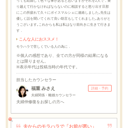
っても結婚して色々な事があると思いますがそれを2人で，乗
り越えて行かなければならないのに相談すると怒り出す旦那
にこの所疲れて久々にボイスマルシェに連絡しました｡先生は
優しく話を聞いてくれて良い助言もしてくれました｡ありがと
うございます｡これからも私は私はなり前向きに生きて行きま
す．
こんな人におススメ！
モラハラで苦しくでいる人の為に．
※個人の感想であり、全ての方が同様の結果になる
とは限りません。
※表示年代は投稿当時の年代です。
担当したカウンセラー
福重 みさえ
詳細・予約
夫婦関係・離婚カウンセラー
夫婦仲修復をお探しの方へ
夫からのモラハラで「お前が悪い」