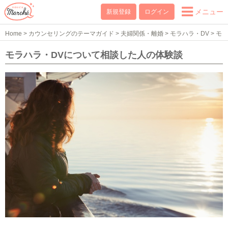
メニュー
新規登録
ログイン
Home
>
カウンセリングのテーマガイド
>
夫婦関係・離婚
>
モラハラ・DV
>
モ
ラハラ・DVの体験談
モラハラ・DVについて相談した人の体験談