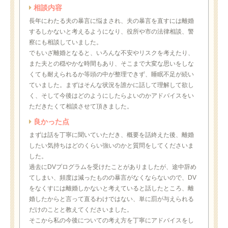
相談内容
長年にわたる夫の暴言に悩まされ、夫の暴言を直すには離婚
するしかないと考えるようになり、役所や市の法律相談、警
察にも相談していました。
でもいざ離婚となると、いろんな不安やリスクを考えたり、
また夫との穏やかな時間もあり、そこまで大変な思いをしな
くても耐えられるか等頭の中が整理できず、睡眠不足が続い
ていました。まずはそんな状況を誰かに話して理解して欲し
く、そして今後はどのようにしたらよいのかアドバイスをい
ただきたくて相談させて頂きました。
良かった点
まずは話を丁寧に聞いていただき、概要を話終えた後、離婚
したい気持ちはどのくらい強いのかと質問をしてくださいま
した。
過去にDVプログラムを受けたことがありましたが、途中辞め
てしまい、頻度は減ったものの暴言がなくならないので、DV
をなくすには離婚しかないと考えていると話したところ、離
婚したからと言って直るわけではない、単に罰が与えられる
だけのことと教えてくださいました。
そこから私の今後についての考え方を丁寧にアドバイスをし