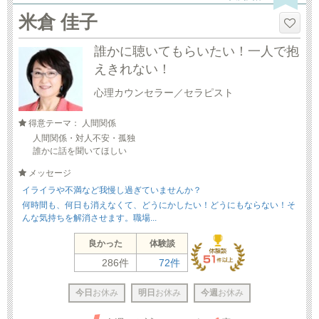
米倉 佳子
誰かに聴いてもらいたい！一人で抱
えきれない！
心理カウンセラー／セラピスト
得意テーマ： 人間関係
人間関係・対人不安・孤独
誰かに話を聞いてほしい
メッセージ
イライラや不満など我慢し過ぎていませんか？
何時間も、何日も消えなくて、どうにかしたい！どうにもならない！そ
んな気持ちを解消させます。職場...
良かった
体験談
286件
72件
今日
お休み
明日
お休み
今週
お休み