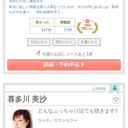
自分の人生に微笑みを
本当に欲しい情報は個々人異なっています。今心の中にあるには「気持
ちがすれ違う」「望む結婚生活で...
良かった
体験談
347件
77件
今日
お休み
明日
お休み
今週
お休み
1
今週のお試しコースあと
席
詳細・予約申込
人間関係
喜多川 美沙
どんなぶっちゃけ話でも聴きます!!
コーチ／カウンセラー