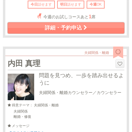
今日
話せます
明日
話せます
今週
OK
1
今週のお試しコースあと
席
詳細・予約申込
夫婦関係・離婚
内田 真理
問題を見つめ、一歩を踏み出せるよ
うに
夫婦関係・離婚カウンセラー／カウンセラー
得意テーマ： 夫婦関係・離婚
夫婦関係
離婚・修復
メッセージ