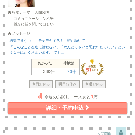
得意テーマ： 人間関係
コミュニケーション不安
誰かに話を聞いてほしい
メッセージ
納得できない！ モヤモヤする！ 誰か聴いて！
「こんなこと友達に話せない」「めんどくさいと思われたくない」とい
う女性はたくさんいます。 でも...
良かった
体験談
330件
73件
今日
お休み
明日
お休み
今週
お休み
1
今週のお試しコースあと
席
詳細・予約申込
人間関係