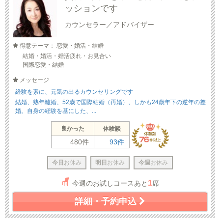
ッションです
カウンセラー／アドバイザー
得意テーマ： 恋愛・婚活・結婚
結婚・婚活・婚活疲れ・お見合い
国際恋愛・結婚
メッセージ
経験を素に、元気の出るカウンセリングです
結婚、熟年離婚、52歳で国際結婚（再婚）、しかも24歳年下の逆年の差
婚。自身の経験を基にした、...
良かった
体験談
480件
93件
今日
お休み
明日
お休み
今週
お休み
1
今週のお試しコースあと
席
詳細・予約申込