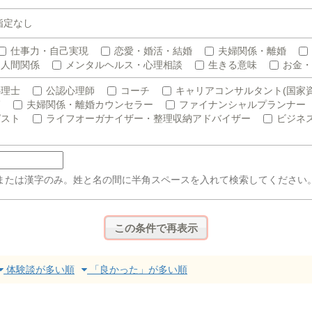
指定なし
仕事力・自己実現
恋愛・婚活・結婚
夫婦関係・離婚
人間関係
メンタルヘルス・心理相談
生きる意味
お金・
心理士
公認心理師
コーチ
キャリアコンサルタント(国家資
師
夫婦関係・離婚カウンセラー
ファイナンシャルプランナー
ピスト
ライフオーガナイザー・整理収納アドバイザー
ビジネ
または漢字のみ。姓と名の間に半角スペースを入れて検索してください
体験談が多い順
「良かった」が多い順