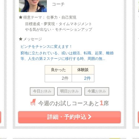
コーチ
得意テーマ： 仕事力・自己実現
目標達成・夢実現・タイムマネジメント
やる気が出ない・モチベーションアップ
メッセージ
ピンチをチャンスに変えます！
窮地に立たされている、或いは婚活、転職、起業、離婚
等、人生の第２ステージに移行する時、周囲の無...
良かった
体験談
2件
2件
今日
お休み
明日
お休み
今週
お休み
1
今週のお試しコースあと
席
詳細・予約申込