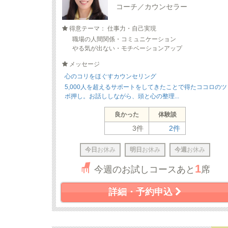
コーチ／カウンセラー
得意テーマ： 仕事力・自己実現
職場の人間関係・コミュニケーション
やる気が出ない・モチベーションアップ
メッセージ
心のコリをほぐすカウンセリング
5,000人を超えるサポートをしてきたことで得たココロのツ
ボ押し。お話ししながら、頭と心の整理...
良かった
体験談
3件
2件
今日
お休み
明日
お休み
今週
お休み
1
今週のお試しコースあと
席
詳細・予約申込