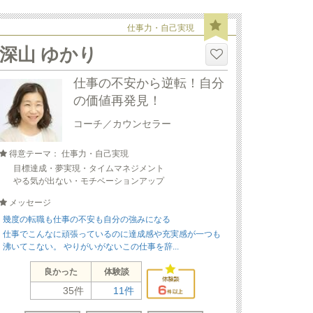
仕事力・自己実現
深山 ゆかり
仕事の不安から逆転！自分
の価値再発見！
コーチ／カウンセラー
得意テーマ： 仕事力・自己実現
目標達成・夢実現・タイムマネジメント
やる気が出ない・モチベーションアップ
メッセージ
幾度の転職も仕事の不安も自分の強みになる
仕事でこんなに頑張っているのに達成感や充実感が一つも
沸いてこない。 やりがいがないこの仕事を辞...
良かった
体験談
35件
11件