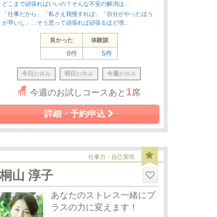
どこまで頑張ればいいの？そんな不安の解消は…
「仕事だから」「私さえ我慢すれば」「自分がやったほう
が早いし」…そう思って頑張れば頑張るほど増...
良かった
体験談
8件
5件
今日
お休み
明日
お休み
今週
お休み
1
今週のお試しコースあと
席
詳細・予約申込
仕事力・自己実現
桐山 淳子
あなたのストレス一緒にプ
ラスの力に変えます！