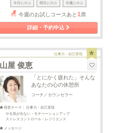
今日
お休み
明日
お休み
今週
お休み
1
今週のお試しコースあと
席
詳細・予約申込
仕事力・自己実現
山屋 俊恵
「とにかく疲れた」そんな
あなたの心の休憩所
コーチ／カウンセラー
得意テーマ： 仕事力・自己実現
やる気が出ない・モチベーションアップ
ストレスコントロール・レジリエンス
メッセージ