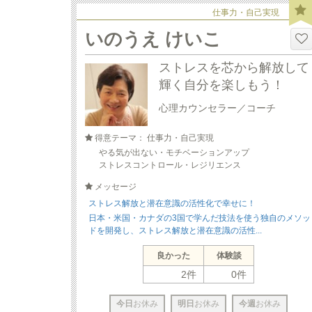
仕事力・自己実現
いのうえ けいこ
ストレスを芯から解放して
輝く自分を楽しもう！
心理カウンセラー／コーチ
得意テーマ： 仕事力・自己実現
やる気が出ない・モチベーションアップ
ストレスコントロール・レジリエンス
メッセージ
ストレス解放と潜在意識の活性化で幸せに！
日本・米国・カナダの3国で学んだ技法を使う独自のメソッ
ドを開発し、ストレス解放と潜在意識の活性...
良かった
体験談
2件
0件
今日
お休み
明日
お休み
今週
お休み