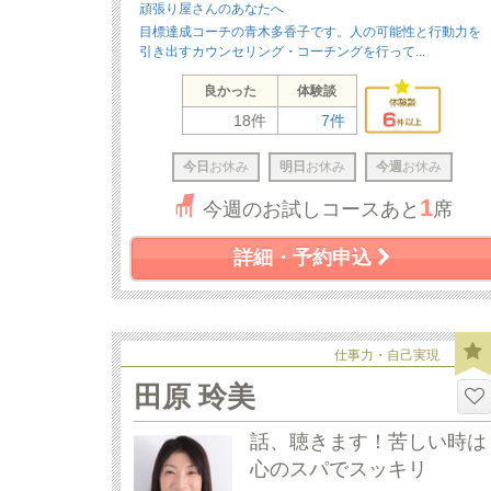
頑張り屋さんのあなたへ
目標達成コーチの青木多香子です。人の可能性と行動力を
引き出すカウンセリング・コーチングを行って...
良かった
体験談
18件
7件
今日
お休み
明日
お休み
今週
お休み
1
今週のお試しコースあと
席
詳細・予約申込
仕事力・自己実現
田原 玲美
話、聴きます！苦しい時は
心のスパでスッキリ