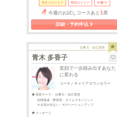
今すぐ
話せます
明日
話せます
今週
OK
1
今週のお試しコースあと
席
詳細・予約申込
仕事力・自己実現
青木 多香子
笑顔で一歩踏み出すあなた
に変わる
コーチ／キャリアカウンセラー
得意テーマ： 仕事力・自己実現
目標達成・夢実現・タイムマネジメント
やる気が出ない・モチベーションアップ
メッセージ