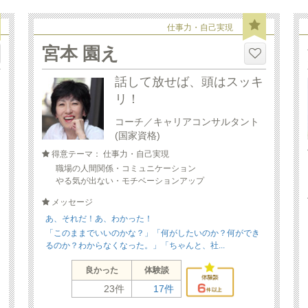
仕事力・自己実現
宮本 園え
話して放せば、頭はスッキ
リ！
コーチ／キャリアコンサルタント
(国家資格)
得意テーマ： 仕事力・自己実現
職場の人間関係・コミュニケーション
やる気が出ない・モチベーションアップ
メッセージ
あ、それだ！あ、わかった！
「このままでいいのかな？」「何がしたいのか？何ができ
るのか？わからなくなった。」「ちゃんと、社...
良かった
体験談
23件
17件