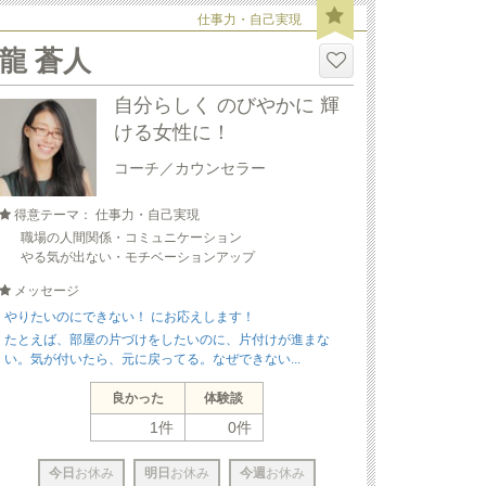
仕事力・自己実現
龍 蒼人
自分らしく のびやかに 輝
ける女性に！
コーチ／カウンセラー
得意テーマ： 仕事力・自己実現
職場の人間関係・コミュニケーション
やる気が出ない・モチベーションアップ
メッセージ
やりたいのにできない！ にお応えします！
たとえば、部屋の片づけをしたいのに、片付けが進まな
い。気が付いたら、元に戻ってる。なぜできない...
良かった
体験談
1件
0件
今日
お休み
明日
お休み
今週
お休み