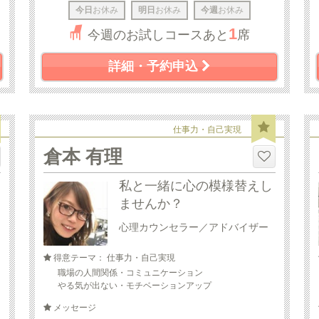
今日
お休み
明日
お休み
今週
お休み
1
今週のお試しコースあと
席
詳細・予約申込
仕事力・自己実現
倉本 有理
私と一緒に心の模様替えし
ませんか？
心理カウンセラー／アドバイザー
得意テーマ： 仕事力・自己実現
職場の人間関係・コミュニケーション
やる気が出ない・モチベーションアップ
メッセージ