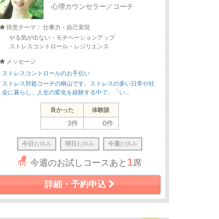
心理カウンセラー／コーチ
得意テーマ： 仕事力・自己実現
やる気が出ない・モチベーションアップ
ストレスコントロール・レジリエンス
メッセージ
ストレスコントロールのお手伝い
ストレス対処コーチの桐山です。ストレスの多い日常や社
会に暮らし、人生の変化を経験する中で、「い...
良かった
体験談
3件
0件
今日
お休み
明日
お休み
今週
お休み
1
今週のお試しコースあと
席
詳細・予約申込