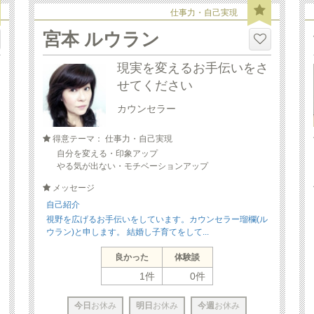
仕事力・自己実現
宮本 ルウラン
現実を変えるお手伝いをさ
せてください
カウンセラー
得意テーマ： 仕事力・自己実現
自分を変える・印象アップ
やる気が出ない・モチベーションアップ
メッセージ
自己紹介
視野を広げるお手伝いをしています。カウンセラー瑠欄(ル
ウラン)と申します。 結婚し子育てをして...
良かった
体験談
1件
0件
今日
お休み
明日
お休み
今週
お休み