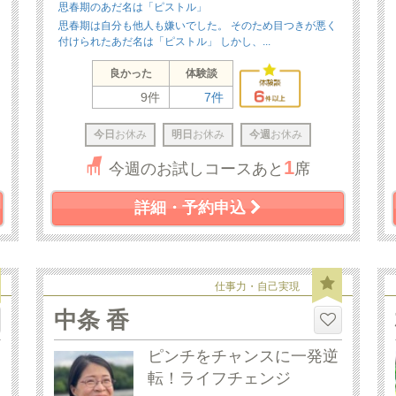
思春期のあだ名は「ピストル」
思春期は自分も他人も嫌いでした。 そのため目つきが悪く
付けられたあだ名は「ピストル」 しかし、...
良かった
体験談
9件
7件
今日
お休み
明日
お休み
今週
お休み
1
今週のお試しコースあと
席
詳細・予約申込
仕事力・自己実現
中条 香
ピンチをチャンスに一発逆
転！ライフチェンジ