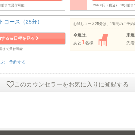
0分前まで受付可能
26400円（税込）
10分前
トコース（25分）
お試しコース25分は、1週間のご予
今週
は、
来週
約する＆日程を見る
1
あと
名様
先着
分前まで受付可能
選ぶ・予約する
このカウンセラーをお気に入りに登録する