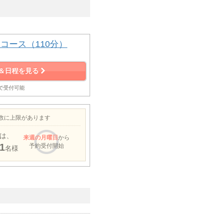
コース（110分）
＆日程を見る
まで受付可能
約数に上限があります
は、
来週
の月曜日
から
1
予約受付開始
名様