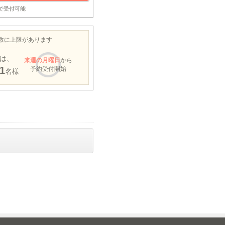
まで受付可能
約数に上限があります
は、
来週
の月曜日
から
1
予約受付開始
名様