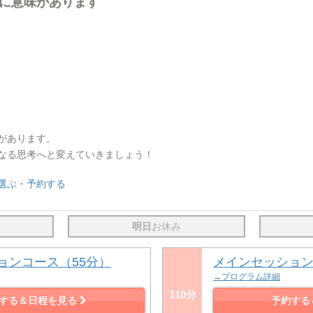
に意味があります
があります。
なる思考へと変えていきましょう！
選ぶ・予約する
明日
お休み
ョンコース（55分）
メインセッション
→プログラム詳細
110分
する＆日程を見る
予約する