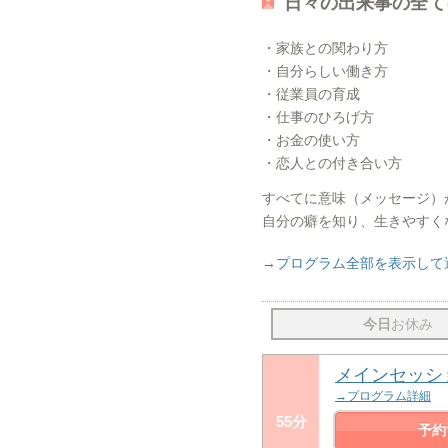
日々の出来事の全て
・家族との関わり方
・自分らしい働き方
・従業員の育成
・仕事のひろげ方
・お金の使い方
・恋人との付き合い方
すべてに意味（メッセージ）
自分の癖を知り、生きやすく
→プログラム全部を表示して
今日
お休み
メインセッシ
→プログラム詳細
55分
予約