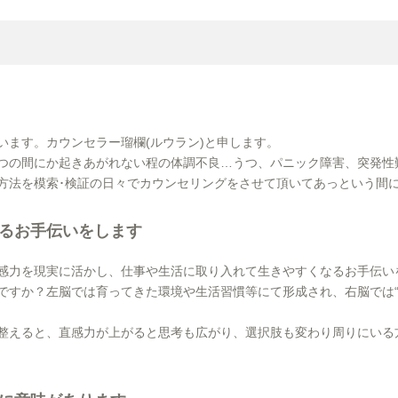
います。カウンセラー瑠欄(ルウラン)と申します。
つの間にか起きあがれない程の体調不良…うつ、パニック障害、突発性
方法を模索･検証の日々でカウンセリングをさせて頂いてあっという間に
るお手伝いをします
感力を現実に活かし、仕事や生活に取り入れて生きやすくなるお手伝い
ですか？左脳では育ってきた環境や生活習慣等にて形成され、右脳では“
整えると、直感力が上がると思考も広がり、選択肢も変わり周りにいる