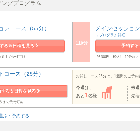
リングプログラム
ョンコース（55分）
メインセッション
→プログラム詳細
110分
する＆日程を見る
予約する
0分前まで受付可能
26400円（税込）
10分前
トコース（25分）
お試しコース25分は、1週間のご予
今週
は、
来週
約する＆日程を見る
1
あと
名様
先着
分前まで受付可能
選ぶ・予約する