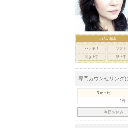
この方の印象
ハッキリ
ソフト
聞き上手
話上手
専門カウンセリング
良かった
1件
今日
お休み