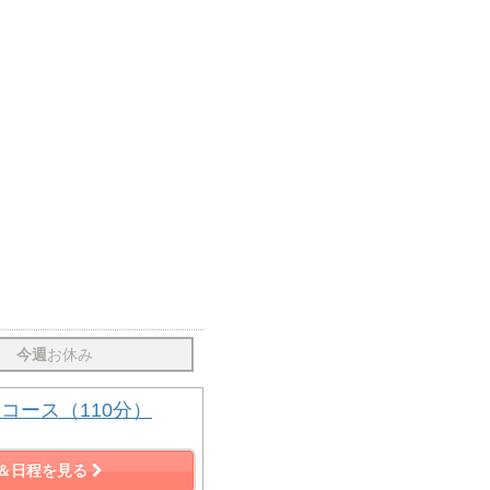
今週
お休み
コース（110分）
＆日程を見る