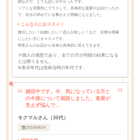
調なので、とても話しやすかったです。
ソフトな雰囲気にプラスして、具体的な提案やお話だったの
で、自分の求めている事がより明確になりました。
こんな人におススメ！
婚活したい！結婚したい！恋人が欲しい！など、目標を明確
にしたい方にオススメです。
明美さんのお話から未来が具体的に見えてきます。
※個人の感想であり、全ての方が同様の結果になる
とは限りません。
※表示年代は投稿当時の年代です。
婚活中です。今、気になっている方と
の今後について相談しました。進展が
見えず悩んで…
キクマルさん（30代）
2016/09/24