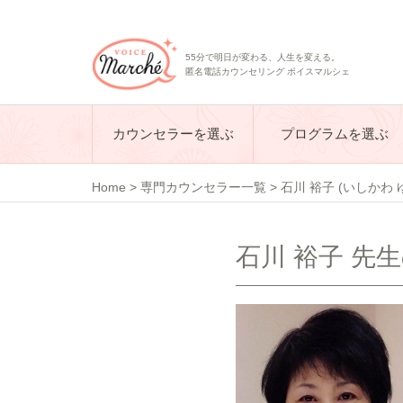
55分で明日が変わる、人生を変える。
匿名電話カウンセリング ボイスマルシェ
カウンセラーを選ぶ
プログラムを選ぶ
Home
>
専門カウンセラー一覧
>
石川 裕子 (いしかわ 
石川 裕子 先