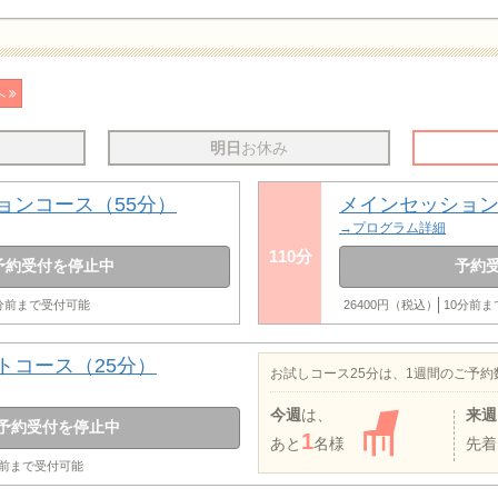
へ
明日
お休み
ョンコース（55分）
メインセッション
→プログラム詳細
110分
予約受付を停止中
予約
0分前まで受付可能
26400円（税込）
10分前
トコース（25分）
お試しコース25分は、1週間のご予
今週
は、
来週
予約受付を停止中
1
あと
名様
先着
分前まで受付可能