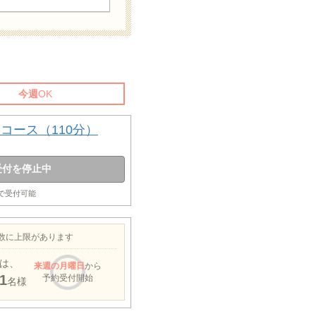
今週
OK
コース（110分）
受付を停止中
まで受付可能
約数に上限があります
は、
来週
の月曜日
から
1
予約受付開始
名様