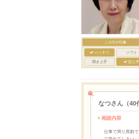
この方の印象
ハッキリ
ソフト
聞き上手
話上
なつさん（40
相談内容
仕事で周り異動で
て疲れてしまい、