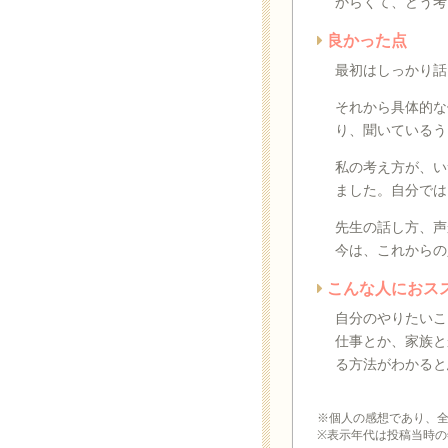
からくて、どう考
良かった点
最初はしっかり話
それから具体的な
り、聞いているう
私の考え方が、い
ました。自分では
先生の話し方、声
今は、これからの
こんな人におス
自分のやりたいこ
仕事とか、家族と
る方法がわかると
※個人の感想であり、
※表示年代は投稿当時の