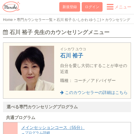
メニュー
新規登録
ログイン
Home
>
専門カウンセラー一覧
>
石川 裕子 (いしかわ ゆうこ)
>
カウンセリング
メニュー
石川 裕子 先生のカウンセリングメニュー
イシカワ ユウコ
石川 裕子
自分を愛し大切にすることが幸せの
近道
職種： コーチ／アドバイザー
このカウンセラーの詳細はこちら
選べる専門カウンセリングプログラム
共通プログラム
メインセッションコース（55分）
→プログラム詳細