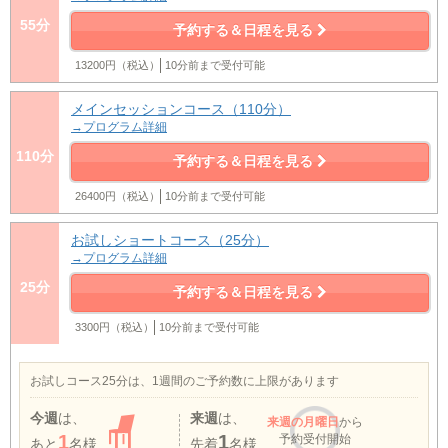
55分
予約する＆日程を見る
13200円（税込）
10分前まで受付可能
メインセッションコース（110分）
→プログラム詳細
110分
予約する＆日程を見る
26400円（税込）
10分前まで受付可能
お試しショートコース（25分）
→プログラム詳細
25分
予約する＆日程を見る
3300円（税込）
10分前まで受付可能
お試しコース25分は、1週間のご予約数に上限があります
今週
は、
来週
は、
来週
の月曜日
から
1
1
予約受付開始
あと
名様
先着
名様