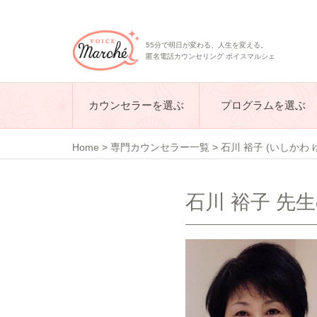
55分で明日が変わる、人生を変える。
匿名電話カウンセリング ボイスマルシェ
カウンセラーを選ぶ
プログラムを選ぶ
Home
>
専門カウンセラー一覧
>
石川 裕子 (いしかわ 
石川 裕子 先