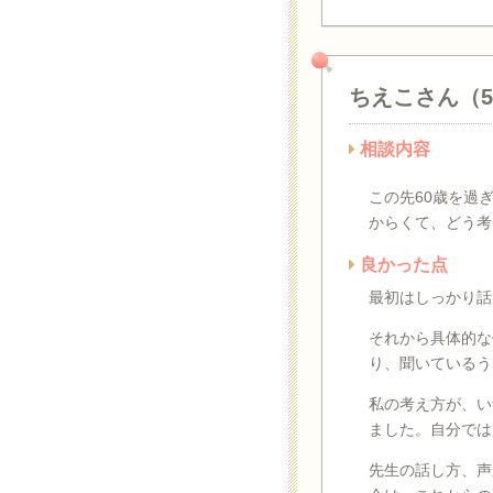
ちえこさん（
相談内容
この先60歳を過
からくて、どう考
良かった点
最初はしっかり話
それから具体的な
り、聞いているう
私の考え方が、い
ました。自分では
先生の話し方、声