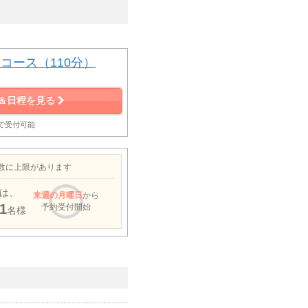
コース（110分）
＆日程を見る
まで受付可能
約数に上限があります
は、
来週
の月曜日
から
1
予約受付開始
名様