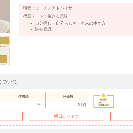
職種 :
コーチ／アドバイザー
得意テーマ :
生きる意味
自分探し・自分らしさ・本来の生き方
潜在意識
手
について
体験談
評価数
7件
21件
明日
話せます