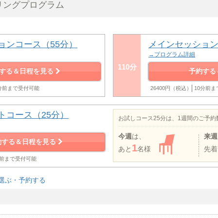
リングプログラム
ョンコース（55分）
メインセッション
→プログラム詳細
110分
する＆日程を見る
予約する
0分前まで受付可能
26400円（税込）
10分前
トコース（25分）
お試しコース25分は、1週間のご予
今週
は、
来週
約する＆日程を見る
1
あと
名様
先着
分前まで受付可能
選ぶ・予約する