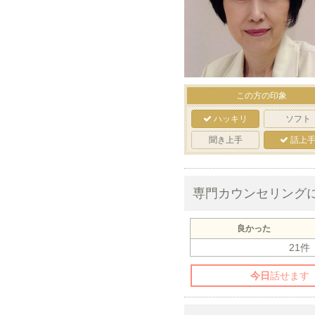
この方の印象
ハッキリ
ソフト
聞き上手
話上
専門カウンセリング
良かった
21件
今日
話せます