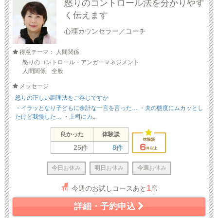
怒りのコントロール法を分かりやす
く伝えます
心理カウンセラー／コーチ
得意テーマ： 人間関係
怒りのコントロール・アンガーマネジメント
人間関係 全般
メッセージ
怒りの正しい調理法をご存じですか
・イラッとなり子どもに余計な一言を言った… ・夫の態度にムカッとし
たけど我慢した… ・上司にカ...
良かった
体験談
25件
8件
今日
お休み
明日
お休み
今週
お休み
1
今週のお試しコースあと
席
詳細・予約申込