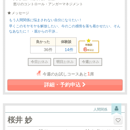
怒りのコントロール・アンガーマネジメント
メッセージ
もう人間関係に悩まされない自分になりたい！
早くこのモヤモヤを解放したい、今のこの感情を落ち着かせたい、そん
なあなたに！ ・親からの干渉...
良かった
体験談
36件
14件
今日
お休み
明日
お休み
今週
お休み
1
今週のお試しコースあと
席
詳細・予約申込
人間関係
桜井 妙