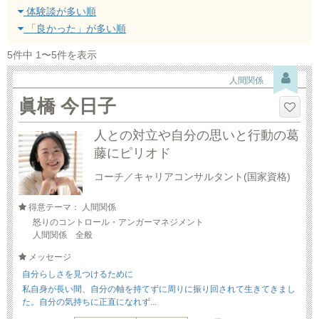
体験談が多い順
「良かった」が多い順
5件中 1〜5件を表示
人間関係
眞橋 今日子
人との対立や自分の思いと行動の葛
藤にピリオド
コーチ／キャリアコンサルタント(国家資格)
得意テーマ： 人間関係
怒りのコントロール・アンガーマネジメント
人間関係 全般
メッセージ
自分らしさを見つけるために
私自身が長い間、自分の軸を持てずに周りに振り回されて生きてきまし
た。自分の気持ちに正直になれず...