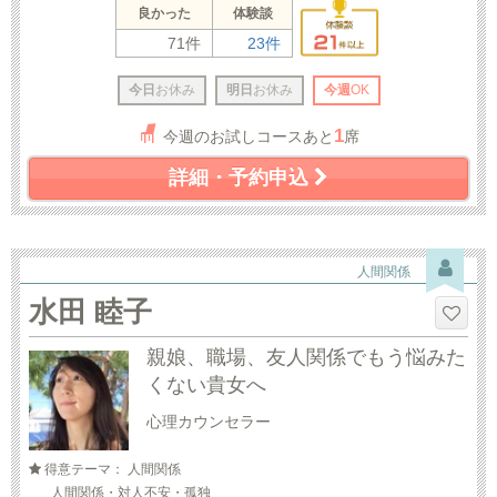
良かった
体験談
71件
23件
今日
お休み
明日
お休み
今週
OK
1
今週のお試しコースあと
席
詳細・予約申込
人間関係
水田 睦子
親娘、職場、友人関係でもう悩みた
くない貴女へ
心理カウンセラー
得意テーマ： 人間関係
人間関係・対人不安・孤独