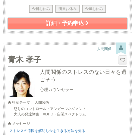
今日
お休み
明日
お休み
今週
お休み
詳細・予約申込
人間関係
青木 孝子
人間関係のストレスのない日々を過
ごそう
心理カウンセラー
得意テーマ： 人間関係
怒りのコントロール・アンガーマネジメント
大人の発達障害・ADHD・自閉スペクトラム
メッセージ
ストレスの原因を解明し今を生きる方法を知る