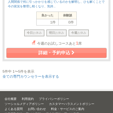
人間関係で何に引っかかりを感じているのかを解明し、ひも解くことで
今の状況を整理し軽くなり、気持...
良かった
体験談
1件
0件
今日
お休み
明日
お休み
今週
お休み
1
今週のお試しコースあと
席
詳細・予約申込
5件中 1〜5件を表示
全ての専門カウンセラーを表示する
会社概要
利用規約
プライバシーポリシー
ソーシャルメディアポリシー
カスタマーハラスメントポリシー
よくある質問
お問い合わせ
料金・サービスのご案内