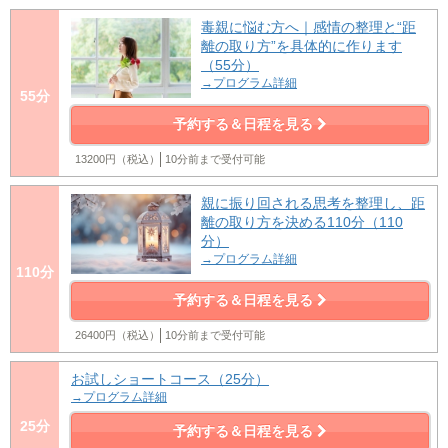
毒親に悩む方へ｜感情の整理と“距
離の取り方”を具体的に作ります
（55分）
→プログラム詳細
55分
予約する＆日程を見る
13200円（税込）
10分前まで受付可能
親に振り回される思考を整理し、距
離の取り方を決める110分（110
分）
→プログラム詳細
110分
予約する＆日程を見る
26400円（税込）
10分前まで受付可能
お試しショートコース（25分）
→プログラム詳細
25分
予約する＆日程を見る