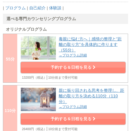
|
プログラム
|
自己紹介
|
体験談
|
選べる専門カウンセリングプログラム
オリジナルプログラム
毒親に悩む方へ｜感情の整理と“距
離の取り方”を具体的に作ります
（55分）
→プログラム詳細
55分
予約する＆日程を見る
13200円（税込）
10分前まで受付可能
親に振り回される思考を整理し、距
離の取り方を決める110分（110
分）
→プログラム詳細
110分
予約する＆日程を見る
26400円（税込）
10分前まで受付可能