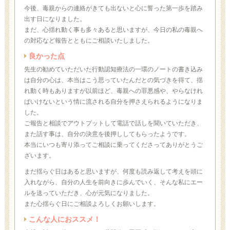
今後、毒親からの連絡がきても出ないと心に誓った第一歩を踏み
出す日になりました。
まだ、心揺れ動く事も多々あると思いますが、今日の私の毒親へ
の対応など報告とともにご相談いたしました。
良かった点
先生の勧めていただいた行動認知療法の一環のノートの書き込み
は自分の心は、本当はこう思っていたんだとの気づきを得て、揺
れ動く時もありますが以前ほど、毒親への罪悪感や、やらなけれ
ばいけないという情に流される自分を押さえられるようになりま
した。
ご報告と相談でアウトプットして電話で話しを聞いていただき、
また話す事は、自分の決意を後押ししてもらったようです。
本当にいつも寄り添ってご相談に乗ってくださってありがとうご
ざいます。
まだ揺らぐ日はあると思いますが、何度も読み返して考えを頭に
入れながら、自分の人生を前向きに歩んでいく、そんな私にエー
ルを送っていただき、心が元気になりました。
また心揺らぐ日にご相談よろしくお願いします。
こんな人におススメ！