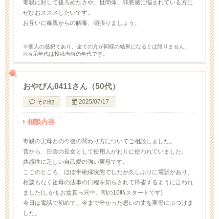
毒親に対して後ろめたさや、世間体、罪悪感に悩まれている方に
ぜひおススメしたいです。
お互いに毒親からの解毒、頑張りましょう。
※個人の感想であり、全ての方が同様の結果になるとは限りません。
※表示年代は投稿当時の年代です。
おやびん0411さん（50代）
その他
2025/07/17
相談内容
毒親の実母との今後の関わり方についてご相談しました。
昔から、田舎の長女として使用人がわりに使われていました。
共感性に乏しい自己愛の強い実母です。
ここのところ、ほぼ半絶縁状態でしたが久しぶりに電話があり、
相談もなく祖母の法事の日程を知らされて帰省するように言われ
ました(しかもお盆真っ只中、朝の10時スタートです)
今日は電話で初めて、今まで辛かった思いの丈を実母にぶつけま
した。