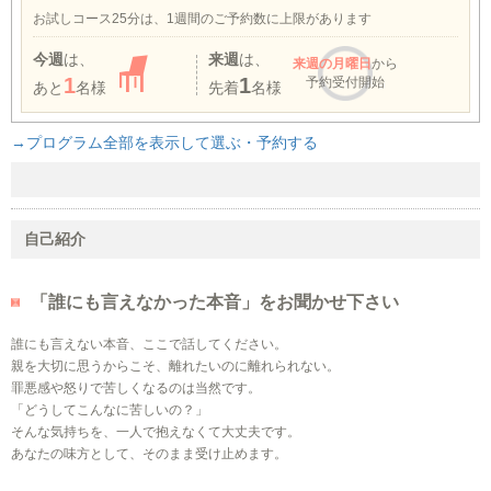
お試しコース25分は、1週間のご予約数に上限があります
今週
は、
来週
は、
来週
の月曜日
から
1
1
予約受付開始
あと
名様
先着
名様
→プログラム全部を表示して選ぶ・予約する
自己紹介
「誰にも言えなかった本音」をお聞かせ下さい
誰にも言えない本音、ここで話してください。
親を大切に思うからこそ、離れたいのに離れられない。
罪悪感や怒りで苦しくなるのは当然です。
「どうしてこんなに苦しいの？」
そんな気持ちを、一人で抱えなくて大丈夫です。
あなたの味方として、そのまま受け止めます。