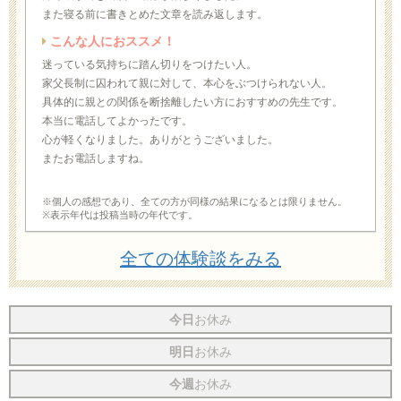
また寝る前に書きとめた文章を読み返します。
こんな人におススメ！
迷っている気持ちに踏ん切りをつけたい人。
家父長制に囚われて親に対して、本心をぶつけられない人。
具体的に親との関係を断捨離したい方におすすめの先生です。
本当に電話してよかったです。
心が軽くなりました。ありがとうございました。
またお電話しますね。
※個人の感想であり、全ての方が同様の結果になるとは限りません。
※表示年代は投稿当時の年代です。
全ての体験談をみる
今日
お休み
明日
お休み
今週
お休み