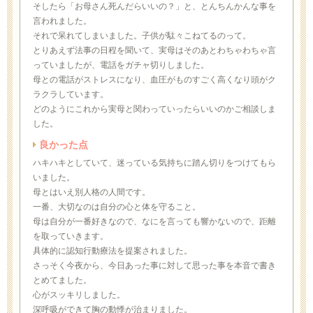
そしたら「お母さん死んだらいいの？」と、とんちんかんな事を
言われました。
それで呆れてしまいました。子供が駄々こねてるのって。
とりあえず法事の日程を聞いて、実母はそのあとわちゃわちゃ言
っていましたが、電話をガチャ切りしました。
母との電話がストレスになり、血圧がものすごく高くなり頭がク
ラクラしています。
どのようにこれから実母と関わっていったらいいのかご相談しま
した。
良かった点
ハキハキとしていて、迷っている気持ちに踏ん切りをつけてもら
いました。
母とはいえ別人格の人間です。
一番、大切なのは自分の心と体を守ること。
母は自分が一番好きなので、なにを言っても響かないので、距離
を取っていきます。
具体的に認知行動療法を提案されました。
さっそく今夜から、今日あった事に対して思った事を本音で書き
とめてました。
心がスッキリしました。
深呼吸ができて胸の動悸が治まりました。