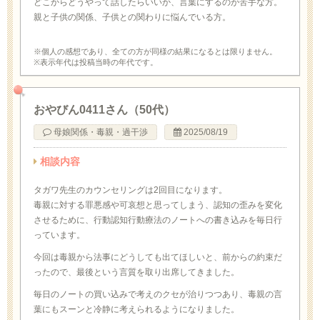
どこからどうやって話したらいいか、言葉にするのが苦手な方。
親と子供の関係、子供との関わりに悩んでいる方。
※個人の感想であり、全ての方が同様の結果になるとは限りません。
※表示年代は投稿当時の年代です。
おやびん0411さん（50代）
母娘関係・毒親・過干渉
2025/08/19
相談内容
タガワ先生のカウンセリングは2回目になります。
毒親に対する罪悪感や可哀想と思ってしまう、認知の歪みを変化
させるために、行動認知行動療法のノートへの書き込みを毎日行
っています。
今回は毒親から法事にどうしても出てほしいと、前からの約束だ
ったので、最後という言質を取り出席してきました。
毎日のノートの買い込みで考えのクセが治りつつあり、毒親の言
葉にもスーンと冷静に考えられるようになりました。