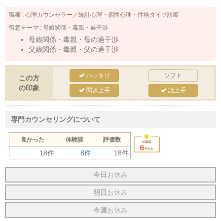
職種 :
心理カウンセラー／統計心理・個性心理・性格タイプ診断
得意テーマ :
母娘関係・毒親・過干渉
母娘関係・毒親・母の過干渉
父娘関係・毒親・父の過干渉
ハッキリ
ソフト
この方
の印象
聞き上手
話上手
専門カウンセリングについて
良かった
体験談
評価数
18件
8件
18件
今日
お休み
明日
お休み
今週
お休み