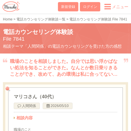
メニュー
新規登録
ログイン
Home
>
電話カウンセリング体験談一覧
>
電話カウンセリング体験談 File 7841
電話カウンセリング体験談
File 7841
相談テーマ「人間関係」の電話カウンセリングを受けた方の感想
職場のことを相談しました。自分では思い浮かばな
い処法を知ることができた。なんとか数日乗りきる
ことができ、改めて、あの環境は私に合ってない…
マリコさん（40代）
人間関係
2026/05/10
相談内容
職場のこと