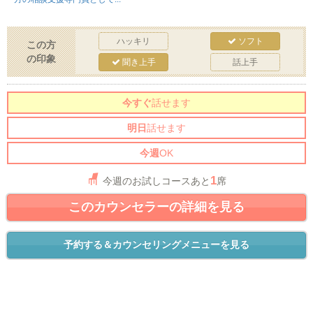
ハッキリ
ソフト
この方
の印象
聞き上手
話上手
今すぐ
話せます
明日
話せます
今週
OK
1
今週のお試しコースあと
席
このカウンセラーの詳細を見る
予約する＆カウンセリングメニューを見る