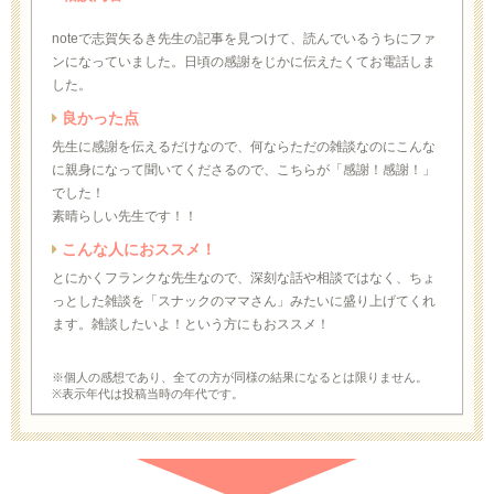
noteで志賀矢るき先生の記事を見つけて、読んでいるうちにファ
ンになっていました。日頃の感謝をじかに伝えたくてお電話しま
した。
良かった点
先生に感謝を伝えるだけなので、何ならただの雑談なのにこんな
に親身になって聞いてくださるので、こちらが「感謝！感謝！」
でした！
素晴らしい先生です！！
こんな人におススメ！
とにかくフランクな先生なので、深刻な話や相談ではなく、ちょ
っとした雑談を「スナックのママさん」みたいに盛り上げてくれ
ます。雑談したいよ！という方にもおススメ！
※個人の感想であり、全ての方が同様の結果になるとは限りません。
※表示年代は投稿当時の年代です。