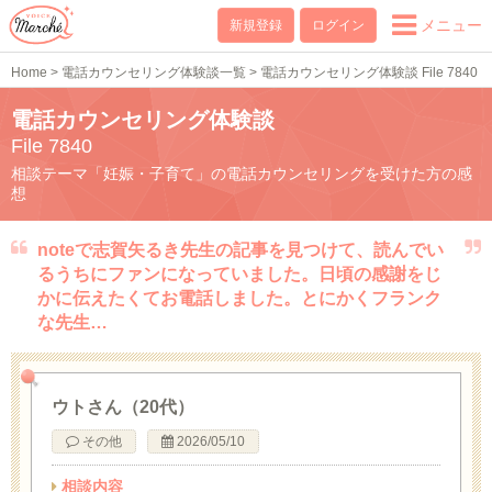
メニュー
新規登録
ログイン
Home
>
電話カウンセリング体験談一覧
>
電話カウンセリング体験談 File 7840
電話カウンセリング体験談
File 7840
相談テーマ「妊娠・子育て」の電話カウンセリングを受けた方の感
想
noteで志賀矢るき先生の記事を見つけて、読んでい
るうちにファンになっていました。日頃の感謝をじ
かに伝えたくてお電話しました。とにかくフランク
な先生…
ウトさん（20代）
その他
2026/05/10
相談内容