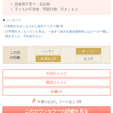
思春期子育て・反抗期
子どもの不登校・問題行動・引きこもり
メッセージ
17年間の引きこもりから就労リーダー職7年
17年間引きこもっていた私も、一歩ずつ歩みを進め最終的にはリーダー職に
就きました。今社会や人と...
ハッキリ
ソフト
この方
の印象
聞き上手
話上手
今日
話せます
明日
話せます
今週
OK
1
今週のお試しコースあと
席
このカウンセラーの詳細を見る