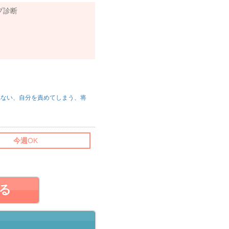
プ診断
れない、自分を責めてしまう、将
今週
OK
る