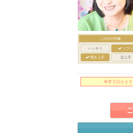
この方の印象
ハッキリ
ソフ
聞き上手
話上手
今すぐ
話せます