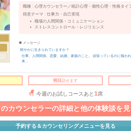
職種 :
心理カウンセラー／統計心理・個性心理・性格タイ
得意テーマ :
仕事力・自己実現
職場の人間関係・コミュニケーション
ストレスコントロール・レジリエンス
メッセージ
ト
軽やかに生きられていますか？
仕事、人間関係、恋愛、結婚、家族のこと。 頑張っているのに報わ
来...
明日
話せます
1
今週のお試しコースあと
席
このカウンセラーの詳細と他の体験談を見
予約する＆カウンセリングメニューを見る