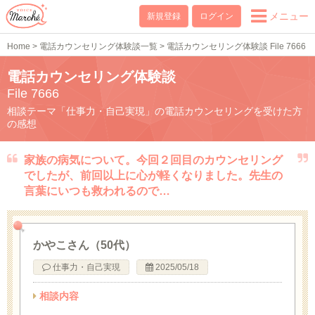
メニュー
新規登録
ログイン
Home
>
電話カウンセリング体験談一覧
>
電話カウンセリング体験談 File 7666
電話カウンセリング体験談
File 7666
相談テーマ「仕事力・自己実現」の電話カウンセリングを受けた方
の感想
家族の病気について。今回２回目のカウンセリング
でしたが、前回以上に心が軽くなりました。先生の
言葉にいつも救われるので…
かやこさん（50代）
仕事力・自己実現
2025/05/18
相談内容