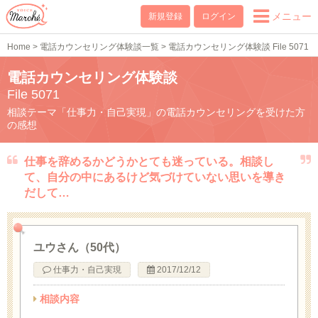
メニュー
新規登録
ログイン
Home
>
電話カウンセリング体験談一覧
>
電話カウンセリング体験談 File 5071
電話カウンセリング体験談
File 5071
相談テーマ「仕事力・自己実現」の電話カウンセリングを受けた方
の感想
仕事を辞めるかどうかとても迷っている。相談し
て、自分の中にあるけど気づけていない思いを導き
だして…
ユウさん（50代）
仕事力・自己実現
2017/12/12
相談内容