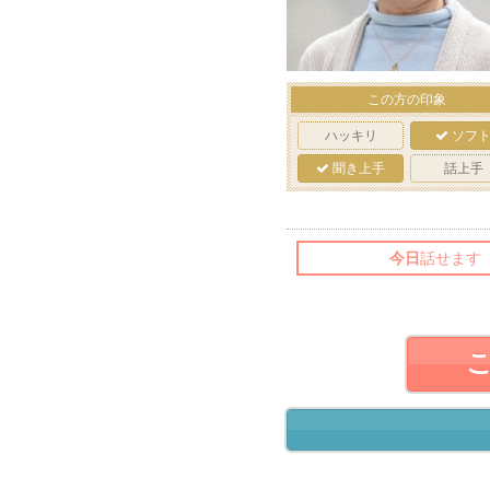
この方の印象
ハッキリ
ソフ
聞き上手
話上手
今日
話せます