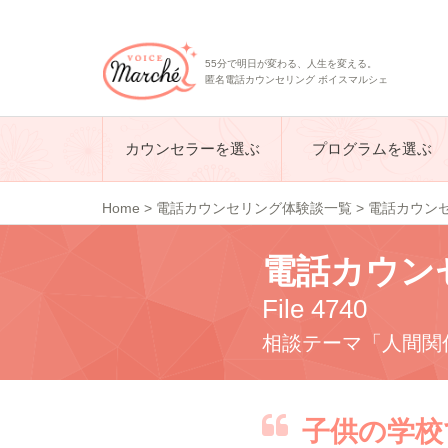
55分で明日が変わる、人生を変える。
匿名電話カウンセリング ボイスマルシェ
カウンセラーを選ぶ
プログラムを選ぶ
Home
>
電話カウンセリング体験談一覧
>
電話カウンセリ
電話カウン
File 4740
相談テーマ「人間関
子供の学校