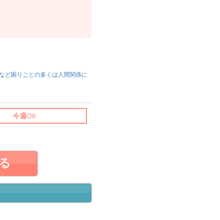
など困りごとの多くは人間関係に
今週
OK
る