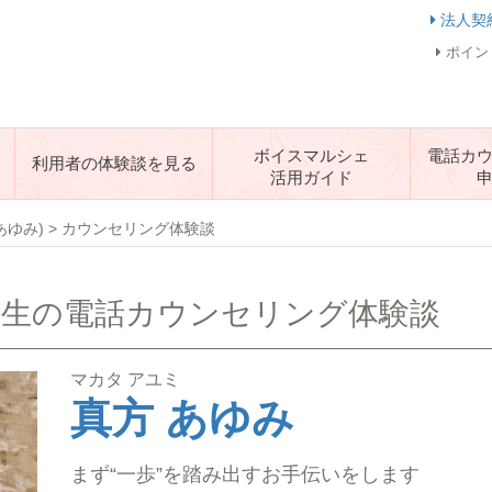
法人契
ポイン
ボイスマルシェ
電話カ
利用者の体験談を見る
活用ガイド
あゆみ)
>
カウンセリング体験談
 先生の電話カウンセリング体験談
マカタ アユミ
真方 あゆみ
まず“一歩”を踏み出すお手伝いをします