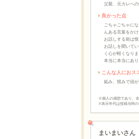
父親、元カレへの
良かった点
ごちゃごちゃにな
んある言葉をかけ
お話しする前は恨
お話しを聞いてい
く心が軽くなりま
本当に本当にあり
こんな人におス
妬み、恨みで頭が
※個人の感想であり、
※表示年代は投稿当時の
まいまいさん