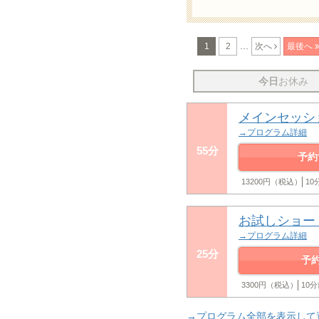
...
1
2
次へ
最後へ
今日
お休み
メインセッシ
→プログラム詳細
55分
予約
13200円（税込）
1
お試しショー
→プログラム詳細
25分
予
3300円（税込）
10
→プログラム全部を表示して