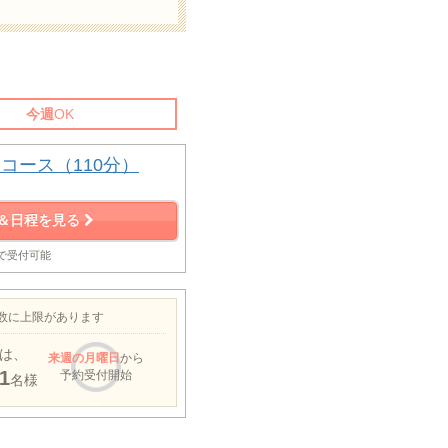
今週
OK
コース（110分）
＆日程を見る
まで受付可能
約数に上限があります
は、
来週
の月曜日
から
1
予約受付開始
名様