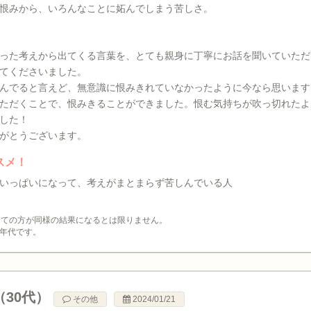
恨みから、いろんなことに妬んでしまう苦しさ。
った考えから出てくる言葉を、とても親身に丁寧にお話を聞いていただ
てくださいました。
んでると言えど、無意識に恨みきれていなかったように今なら思います
ただくことで、恨みきることができました。恨む気持ちが吹っ切れたよ
した！
がとうございます。
スメ！
いっぱいになって、考えがまとまらず苦しんでいる人
全ての方が同様の結果になるとは限りません。
年代です。
（30代）
その他
2024/01/21