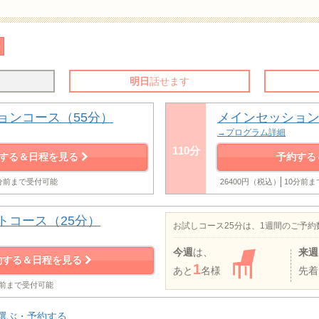
明日
話せます
ョンコース（55分）
メインセッション
→プログラム詳細
110分
する＆日程を見る
予約する
0分前まで受付可能
26400円（税込）
10分前
トコース（25分）
お試しコース25分は、1週間のご予
今週
は、
来週
約する＆日程を見る
1
あと
名様
先着
分前まで受付可能
選ぶ・予約する