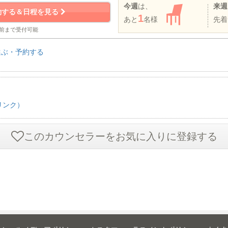
今週
は、
来週
約する＆日程を見る
1
あと
名様
先着
分前まで受付可能
選ぶ・予約する
リンク）
このカウンセラーをお気に入りに登録する