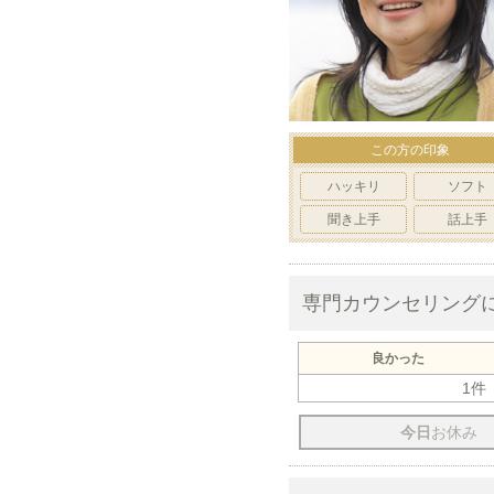
この方の印象
ハッキリ
ソフト
聞き上手
話上手
専門カウンセリング
良かった
1件
今日
お休み