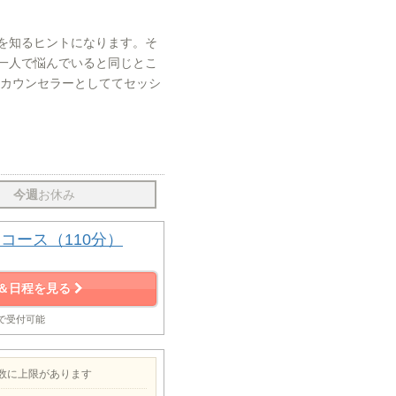
を知るヒントになります。そ
一人で悩んでいると同じとこ
とカウンセラーとしててセッシ
今週
お休み
コース（110分）
＆日程を見る
まで受付可能
約数に上限があります