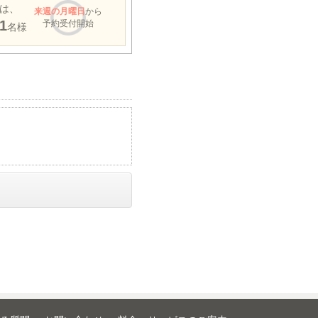
は、
来週
の月曜日
から
1
予約受付開始
名様