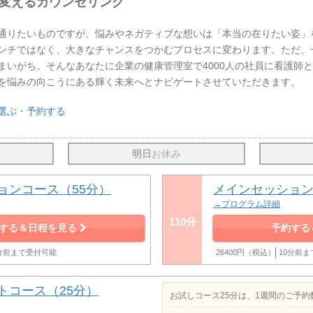
変えるカウンセリング
通りたいものですが、悩みやネガティブな想いは「本当の在りたい姿」
ンチではなく、大きなチャンスをつかむプロセスに変わります。ただ、
まいがち。そんなあなたに企業の健康管理室で4000人の社員に看護師
を悩みの向こうにある輝く未来へとナビゲートさせていただきます。
選ぶ・予約する
明日
お休み
ョンコース（55分）
メインセッション
→プログラム詳細
110分
する＆日程を見る
予約する
0分前まで受付可能
26400円（税込）
10分前
トコース（25分）
お試しコース25分は、1週間のご予