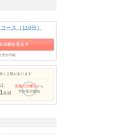
コース（110分）
＆日程を見る
まで受付可能
約数に上限があります
は、
来週
の月曜日
から
1
予約受付開始
名様