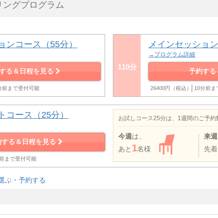
リングプログラム
ョンコース（55分）
メインセッション
→プログラム詳細
110分
する＆日程を見る
予約する
0分前まで受付可能
26400円（税込）
10分前
トコース（25分）
お試しコース25分は、1週間のご予
今週
は、
来週
約する＆日程を見る
1
あと
名様
先着
分前まで受付可能
選ぶ・予約する