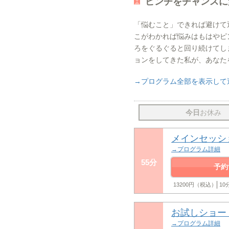
ピンチをチャンスに
「悩むこと」できれば避けて
こがわかれば悩みはもはやピ
ろをぐるぐると回り続けてし
ョンをしてきた私が、あなた
→プログラム全部を表示して
今日
お休み
メインセッシ
→プログラム詳細
55分
予約
13200円（税込）
1
お試しショー
→プログラム詳細