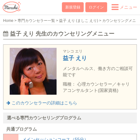
メニュー
新規登録
ログイン
Home
>
専門カウンセラー一覧
>
益子 えり (ましこ えり)
>
カウンセリングメニ
ュー
益子 えり 先生のカウンセリングメニュー
マシコ エリ
益子 えり
メンタルヘルス、働き方のご相談可
能です
職種： 心理カウンセラー／キャリ
アコンサルタント(国家資格)
このカウンセラーの詳細はこちら
選べる専門カウンセリングプログラム
共通プログラム
メインセッションコース（55分）