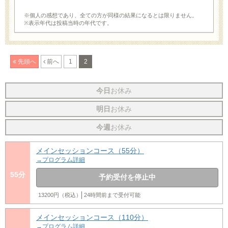
※個人の感想であり、全ての方が同様の結果になるとは限りません。
※表示年代は投稿当時の年代です。
先頭へ
前へ
1
2
今日
お休み
明日
お休み
今週
お休み
メインセッションコース（55分）
→プログラム詳細
55分
予約受付を停止中
13200円（税込）
24時間前まで受付可能
メインセッションコース（110分）
→プログラム詳細