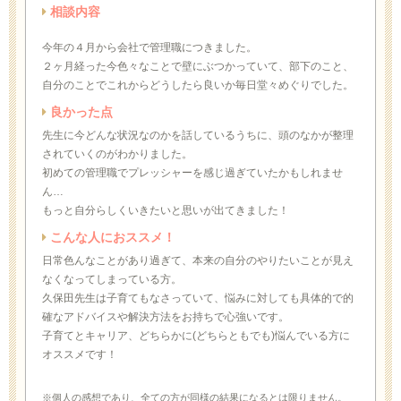
相談内容
今年の４月から会社で管理職につきました。
２ヶ月経った今色々なことで壁にぶつかっていて、部下のこと、
自分のことでこれからどうしたら良いか毎日堂々めぐりでした。
良かった点
先生に今どんな状況なのかを話しているうちに、頭のなかが整理
されていくのがわかりました。
初めての管理職でプレッシャーを感じ過ぎていたかもしれませ
ん…
もっと自分らしくいきたいと思いが出てきました！
こんな人におススメ！
日常色んなことがあり過ぎて、本来の自分のやりたいことが見え
なくなってしまっている方。
久保田先生は子育てもなさっていて、悩みに対しても具体的で的
確なアドバイスや解決方法をお持ちで心強いです。
子育てとキャリア、どちらかに(どちらともでも)悩んでいる方に
オススメです！
※個人の感想であり、全ての方が同様の結果になるとは限りません。