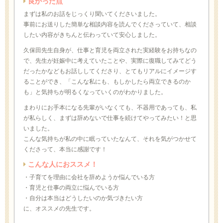
良かった点
まずは私のお話をじっくり聞いてくださいました。
事前にお送りした簡単な相談内容を読んでくださっていて、相談
したい内容がきちんと伝わっていて安心しました。
久保田先生自身が、仕事と育児を両立された実経験をお持ちなの
で、先生が妊娠中に考えていたことや、実際に復職してみてどう
だったかなどもお話ししてくださり、とてもリアルにイメージす
ることができ、「こんな私にも、もしかしたら両立できるのか
も」と気持ちが明るくなっていくのがわかりました。
まわりにお手本になる先輩がいなくても、不器用であっても、私
が私らしく、まずは辞めないで仕事を続けてやってみたい！と思
いました。
こんな気持ちが私の中に眠っていたなんて、それを気がつかせて
くださって、本当に感謝です！
こんな人におススメ！
・子育てを理由に会社を辞めようか悩んでいる方
・育児と仕事の両立に悩んでいる方
・自分は本当はどうしたいのか気づきたい方
に、オススメの先生です。