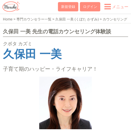
メニュー
新規登録
ログイン
Home
>
専門カウンセラー一覧
>
久保田 一美 (くぼた かずみ)
>
カウンセリング
体験談
久保田 一美 先生の電話カウンセリング体験談
クボタ カズミ
久保田 一美
子育て期のハッピー・ライフキャリア！