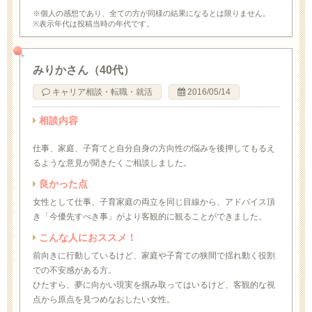
※個人の感想であり、全ての方が同様の結果になるとは限りません。
※表示年代は投稿当時の年代です。
みりかさん（40代）
キャリア相談・転職・就活
2016/05/14
相談内容
仕事、家庭、子育てと自分自身の方向性の悩みを後押してもるえ
るような意見が聞きたくご相談しました。
良かった点
女性として仕事、子育家庭の両立を同じ目線から、アドバイス頂
き「今優先すべき事」がより客観的に観ることができました。
こんな人におススメ！
前向きに行動しているけど、家庭や子育ての狭間で揺れ動く役割
での不安感がある方。
ひたすら、夢に向かい現実を掴み取ってはいるけど、客観的な視
点から原点を見つめなおしたい女性。