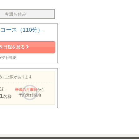
今週
お休み
コース（110分）
＆日程を見る
まで受付可能
約数に上限があります
は、
来週
の月曜日
から
1
予約受付開始
名様