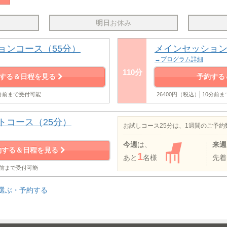
明日
お休み
ョンコース（55分）
メインセッション
→プログラム詳細
110分
する＆日程を見る
予約する
0分前まで受付可能
26400円（税込）
10分前
トコース（25分）
お試しコース25分は、1週間のご予
今週
は、
来週
約する＆日程を見る
1
あと
名様
先着
分前まで受付可能
選ぶ・予約する