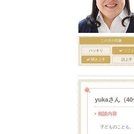
この方の印象
ハッキリ
ソフ
聞き上手
話上手
yukaさん（4
相談内容
子どものことも、