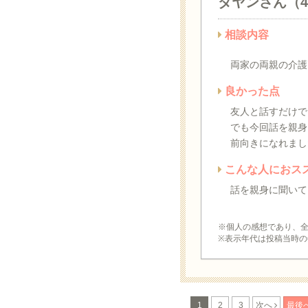
ダヤンさん（
相談内容
両家の両親の介護
良かった点
友人と話すだけで
でも今回話を親身
前向きになれまし
こんな人におス
話を親身に聞いて
※個人の感想であり、
※表示年代は投稿当時の
1
2
3
次へ
最後