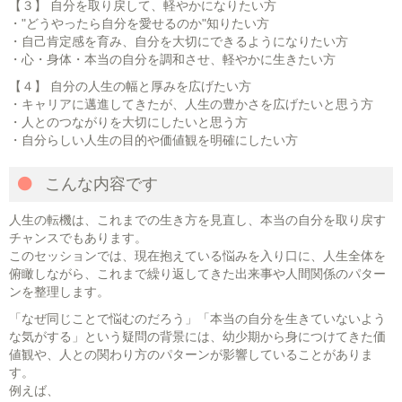
【３】 自分を取り戻して、軽やかになりたい方
・"どうやったら自分を愛せるのか"知りたい方
・自己肯定感を育み、自分を大切にできるようになりたい方
・心・身体・本当の自分を調和させ、軽やかに生きたい方
【４】 自分の人生の幅と厚みを広げたい方
・キャリアに邁進してきたが、人生の豊かさを広げたいと思う方
・人とのつながりを大切にしたいと思う方
・自分らしい人生の目的や価値観を明確にしたい方
こんな内容です
人生の転機は、これまでの生き方を見直し、本当の自分を取り戻す
チャンスでもあります。
このセッションでは、現在抱えている悩みを入り口に、人生全体を
俯瞰しながら、これまで繰り返してきた出来事や人間関係のパター
ンを整理します。
「なぜ同じことで悩むのだろう」「本当の自分を生きていないよう
な気がする」という疑問の背景には、幼少期から身につけてきた価
値観や、人との関わり方のパターンが影響していることがありま
す。
例えば、