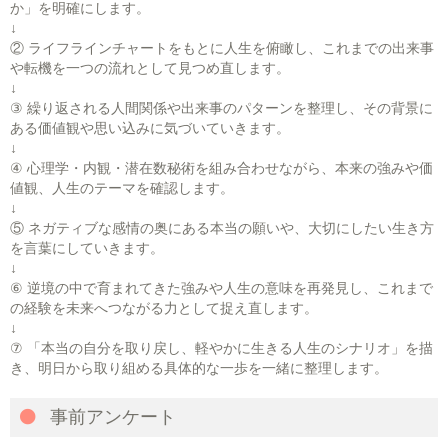
か」を明確にします。
↓
② ライフラインチャートをもとに人生を俯瞰し、これまでの出来事
や転機を一つの流れとして見つめ直します。
↓
③ 繰り返される人間関係や出来事のパターンを整理し、その背景に
ある価値観や思い込みに気づいていきます。
↓
④ 心理学・内観・潜在数秘術を組み合わせながら、本来の強みや価
値観、人生のテーマを確認します。
↓
⑤ ネガティブな感情の奥にある本当の願いや、大切にしたい生き方
を言葉にしていきます。
↓
⑥ 逆境の中で育まれてきた強みや人生の意味を再発見し、これまで
の経験を未来へつながる力として捉え直します。
↓
⑦ 「本当の自分を取り戻し、軽やかに生きる人生のシナリオ」を描
き、明日から取り組める具体的な一歩を一緒に整理します。
事前アンケート