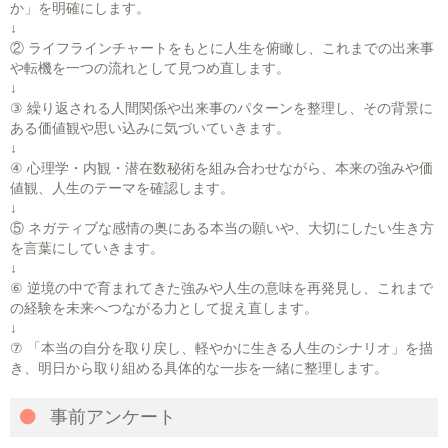
か」を明確にします。
↓
② ライフラインチャートをもとに人生を俯瞰し、これまでの出来事
や転機を一つの流れとして見つめ直します。
↓
③ 繰り返される人間関係や出来事のパターンを整理し、その背景に
ある価値観や思い込みに気づいていきます。
↓
④ 心理学・内観・潜在数秘術を組み合わせながら、本来の強みや価
値観、人生のテーマを確認します。
↓
⑤ ネガティブな感情の奥にある本当の願いや、大切にしたい生き方
を言葉にしていきます。
↓
⑥ 逆境の中で育まれてきた強みや人生の意味を再発見し、これまで
の経験を未来へつながる力として捉え直します。
↓
⑦ 「本当の自分を取り戻し、軽やかに生きる人生のシナリオ」を描
き、明日から取り組める具体的な一歩を一緒に整理します。
事前アンケート