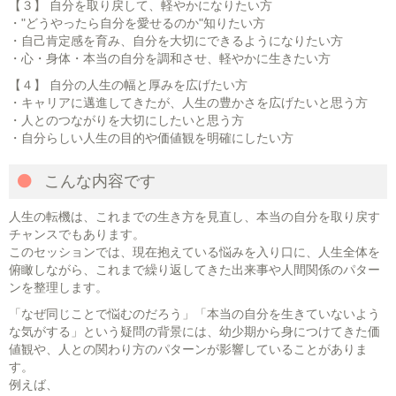
【３】 自分を取り戻して、軽やかになりたい方
・"どうやったら自分を愛せるのか"知りたい方
・自己肯定感を育み、自分を大切にできるようになりたい方
・心・身体・本当の自分を調和させ、軽やかに生きたい方
【４】 自分の人生の幅と厚みを広げたい方
・キャリアに邁進してきたが、人生の豊かさを広げたいと思う方
・人とのつながりを大切にしたいと思う方
・自分らしい人生の目的や価値観を明確にしたい方
こんな内容です
人生の転機は、これまでの生き方を見直し、本当の自分を取り戻す
チャンスでもあります。
このセッションでは、現在抱えている悩みを入り口に、人生全体を
俯瞰しながら、これまで繰り返してきた出来事や人間関係のパター
ンを整理します。
「なぜ同じことで悩むのだろう」「本当の自分を生きていないよう
な気がする」という疑問の背景には、幼少期から身につけてきた価
値観や、人との関わり方のパターンが影響していることがありま
す。
例えば、