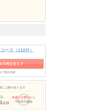
コース（110分）
＆日程を見る
前まで受付可能
約数に上限があります
は、
来週
の月曜日
から
1
予約受付開始
名様