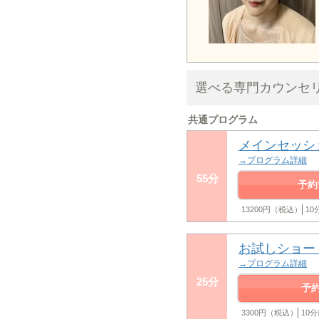
選べる専門カウンセ
共通プログラム
メインセッシ
→プログラム詳細
55分
予約
13200円（税込）
1
お試しショー
→プログラム詳細
25分
予
3300円（税込）
10