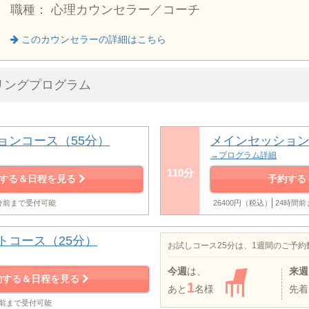
職種： 心理カウンセラー／コーチ
このカウンセラーの詳細はこちら
リングプログラム
ョンコース（55分）
メインセッション
→プログラム詳細
110分
する＆日程を見る
予約する
0分前まで受付可能
26400円（税込）
24時間
トコース（25分）
お試しコース25分は、1週間のご予
今週
は、
来週
約する＆日程を見る
1
あと
名様
先着
分前まで受付可能