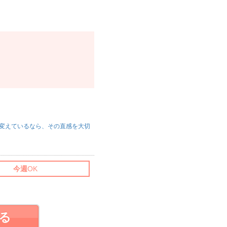
変えているなら、その直感を大切
今週
OK
る