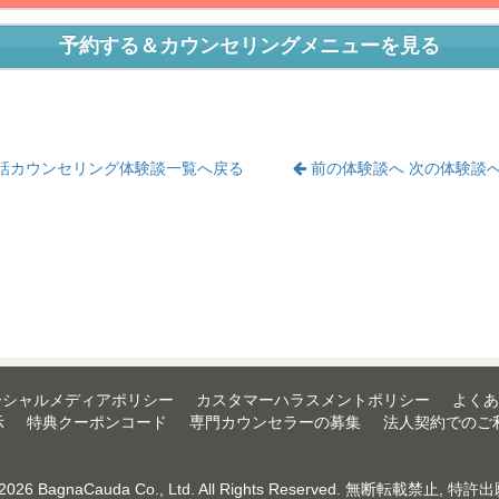
予約する＆カウンセリングメニューを見る
話カウンセリング体験談一覧へ戻る
前の体験談へ
次の体験談
ーシャルメディアポリシー
カスタマーハラスメントポリシー
よくあ
示
特典クーポンコード
専門カウンセラーの募集
法人契約でのご
-2026
BagnaCauda Co., Ltd.
All Rights Reserved. 無断転載禁止, 特許出願