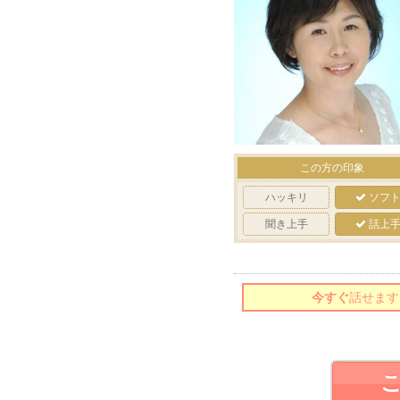
この方の印象
ハッキリ
ソフ
聞き上手
話上
今すぐ
話せます