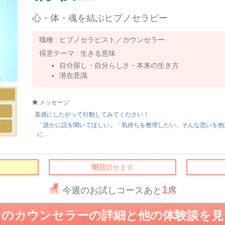
心・体・魂を結ぶヒプノセラピー
職種 :
ヒプノセラピスト／カウンセラー
得意テーマ :
生きる意味
自分探し・自分らしさ・本来の生き方
潜在意識
メッセージ
ト
直感にしたがって行動してみてください！
「誰かに話を聞いてほしい」「気持ちを整理したい」そんな思いを抱
手
に...
明日
話せます
1
今週のお試しコースあと
席
このカウンセラーの詳細と他の体験談を見