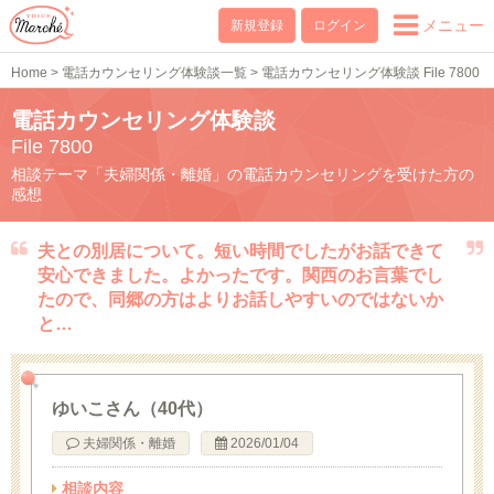
メニュー
新規登録
ログイン
Home
>
電話カウンセリング体験談一覧
>
電話カウンセリング体験談 File 7800
電話カウンセリング体験談
File 7800
相談テーマ「夫婦関係・離婚」の電話カウンセリングを受けた方の
感想
夫との別居について。短い時間でしたがお話できて
安心できました。よかったです。関西のお言葉でし
たので、同郷の方はよりお話しやすいのではないか
と…
ゆいこさん（40代）
夫婦関係・離婚
2026/01/04
相談内容