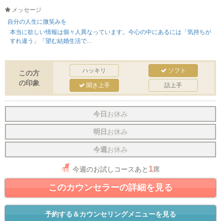
メッセージ
自分の人生に微笑みを
本当に欲しい情報は個々人異なっています。今心の中にあるには「気持ちが
すれ違う」「望む結婚生活で...
ハッキリ
ソフト
この方
の印象
聞き上手
話上手
今日
お休み
明日
お休み
今週
お休み
1
今週のお試しコースあと
席
このカウンセラーの詳細を見る
予約する＆カウンセリングメニューを見る