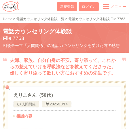
メニュー
新規登録
ログイン
Home
>
電話カウンセリング体験談一覧
>
電話カウンセリング体験談 File 7763
電話カウンセリング体験談
File 7763
相談テーマ「人間関係」の電話カウンセリングを受けた方の感想
夫婦、家族、自分自身の不安。寄り添って、これか
らの整えていける呼吸法などを教えてくださった。
優しく寄り添って欲しい方におすすめの先生です。
えりこさん（50代）
人間関係
2025/10/14
相談内容