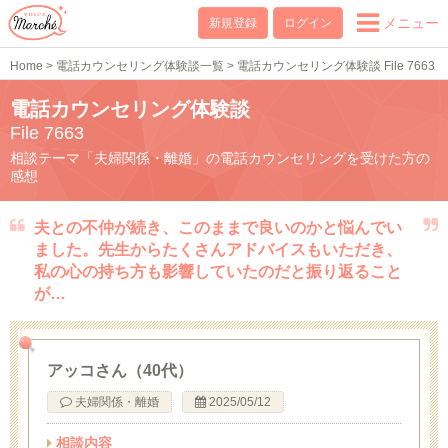
メニュー
新規登録
ログイン
Home
>
電話カウンセリング体験談一覧
>
電話カウンセリング体験談 File 7663
電話カウンセリング体験談
File 7663
相談テーマ「夫婦関係・離婚」の電話カウンセリングを受けた方の
感想
夫との不仲が続き、このままで良いのかと悩んでい
ました。先生からたくさんアドバイスもいただき、
私の心の持ち方も影響していたのだと振り返ること
が…
アッコさん（40代）
夫婦関係・離婚
2025/05/12
相談内容