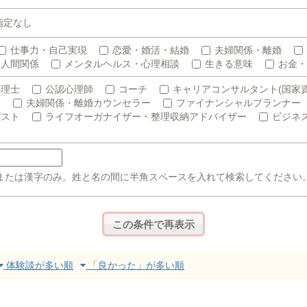
指定なし
仕事力・自己実現
恋愛・婚活・結婚
夫婦関係・離婚
人間関係
メンタルヘルス・心理相談
生きる意味
お金・
心理士
公認心理師
コーチ
キャリアコンサルタント(国家資
師
夫婦関係・離婚カウンセラー
ファイナンシャルプランナー
ピスト
ライフオーガナイザー・整理収納アドバイザー
ビジネ
または漢字のみ。姓と名の間に半角スペースを入れて検索してください
体験談が多い順
「良かった」が多い順