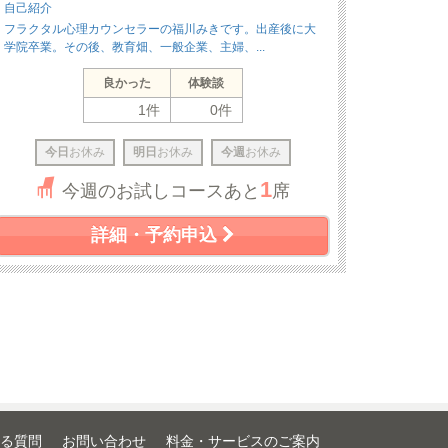
自己紹介
フラクタル心理カウンセラーの福川みきです。出産後に大
学院卒業。その後、教育畑、一般企業、主婦、...
良かった
体験談
1件
0件
今日
お休み
明日
お休み
今週
お休み
1
今週のお試しコースあと
席
詳細・予約申込
る質問
お問い合わせ
料金・サービスのご案内