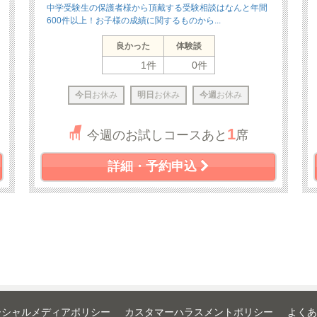
中学受験生の保護者様から頂戴する受験相談はなんと年間
600件以上！お子様の成績に関するものから...
良かった
体験談
1件
0件
今日
お休み
明日
お休み
今週
お休み
1
今週のお試しコースあと
席
詳細・予約申込
ーシャルメディアポリシー
カスタマーハラスメントポリシー
よくあ