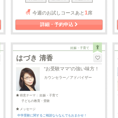
1
今週のお試しコースあと
席
詳細・予約申込
妊娠・子育て
はづき 清香
“お受験ママ”の強い味方！
カウンセラー／アドバイザー
得意テーマ： 妊娠・子育て
子どもの教育・受験
メッセージ
中学受験に関するご相談ならなんでもおまかせ！