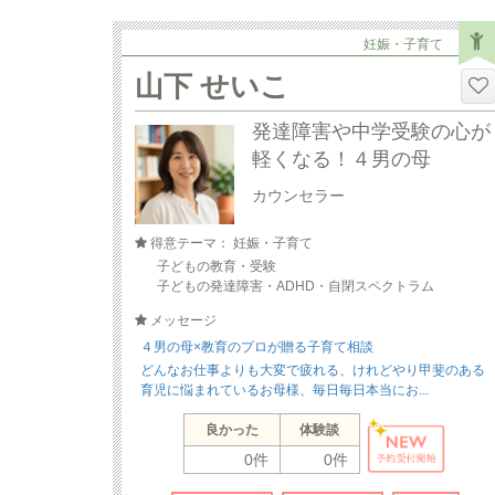
妊娠・子育て
山下 せいこ
発達障害や中学受験の心が
軽くなる！４男の母
カウンセラー
得意テーマ： 妊娠・子育て
子どもの教育・受験
子どもの発達障害・ADHD・自閉スペクトラム
メッセージ
４男の母×教育のプロが贈る子育て相談
どんなお仕事よりも大変で疲れる、けれどやり甲斐のある
育児に悩まれているお母様、毎日毎日本当にお...
良かった
体験談
0件
0件