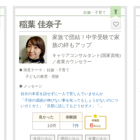
妊娠・子育て
稲葉 佳奈子
家族で団結！中学受験で家
族の絆もアップ
キャリアコンサルタント(国家資格)
／産業カウンセラー
得意テーマ： 妊娠・子育て
子どもの教育・受験
メッセージ
自分の本音を話せずに一人で苦しんでいませんか
「子供の成績が伸びない事を叱ってもしょうがないのにつ
いガミガミ」「旦那に話してもどうせダメ」「...
良かった
体験談
10件
7件
今日
お休み
明日
お休み
今週
お休み