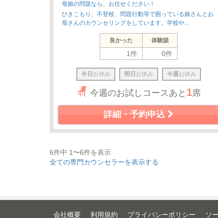
母娘の問題なら、お任せください！
ひきこもり、不登校、問題行動等で困っている娘さんとお
母さんのカウンセリングをしています。学校や...
良かった
体験談
1件
0件
今日
お休み
明日
お休み
今週
お休み
1
今週のお試しコースあと
席
詳細・予約申込
6件中 1〜6件を表示
全ての専門カウンセラーを表示する
会社概要
利用規約
プライバシーポリシー
ソ