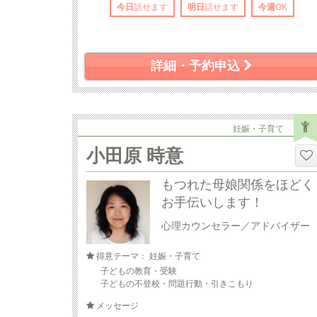
今日
話せます
明日
話せます
今週
OK
詳細・予約申込
妊娠・子育て
小田原 時意
もつれた母娘関係をほどく
お手伝いします！
心理カウンセラー／アドバイザー
得意テーマ： 妊娠・子育て
子どもの教育・受験
子どもの不登校・問題行動・引きこもり
メッセージ