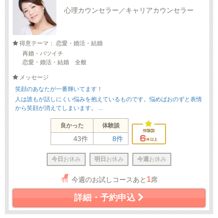
心理カウンセラー／キャリアカウンセラー
得意テーマ： 恋愛・婚活・結婚
再婚・バツイチ
恋愛・婚活・結婚 全般
メッセージ
笑顔のあなたが一番輝いてます！
人は誰もが話しにくい悩みを抱えているものです。悩めばおのずと表情
から笑顔が消えてしまいます。 ...
良かった
体験談
43件
8件
今日
お休み
明日
お休み
今週
お休み
1
今週のお試しコースあと
席
詳細・予約申込