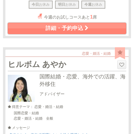
今日
お休み
明日
お休み
今週
お休み
1
今週のお試しコースあと
席
詳細・予約申込
恋愛・婚活・結婚
ヒルボム あやか
国際結婚・恋愛、海外での活躍、海
外移住
アドバイザー
得意テーマ： 恋愛・婚活・結婚
国際恋愛・結婚
恋愛・婚活・結婚 全般
メッセージ