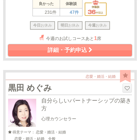
良かった
体験談
231件
47件
今日
お休み
明日
お休み
今週
お休み
1
今週のお試しコースあと
席
詳細・予約申込
恋愛・婚活・結婚
黒田 めぐみ
自分らしいパートナーシップの築き
方
心理カウンセラー
得意テーマ： 恋愛・婚活・結婚
恋愛・婚活・結婚 全般