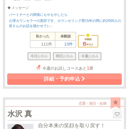
メッセージ
パートナーとの関係にもやもやしたら
心理カウンセラーの黒田です。カウンセリング歴15年の間に約2000人の
皆さんのお話を聴かせてい...
良かった
体験談
111件
13件
今日
お休み
明日
お休み
今週
お休み
1
今週のお試しコースあと
席
詳細・予約申込
恋愛・婚活・結婚
水沢 真
自分本来の笑顔を取り戻す！