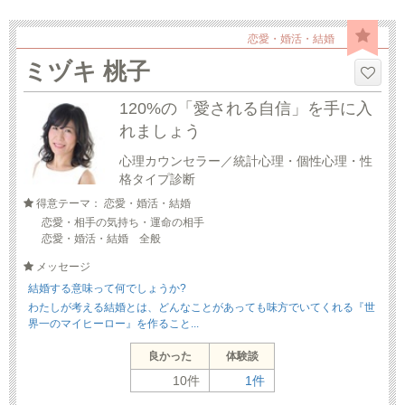
恋愛・婚活・結婚
ミヅキ 桃子
120%の「愛される自信」を手に入
れましょう
心理カウンセラー／統計心理・個性心理・性
格タイプ診断
得意テーマ： 恋愛・婚活・結婚
恋愛・相手の気持ち・運命の相手
恋愛・婚活・結婚 全般
メッセージ
結婚する意味って何でしょうか?
わたしが考える結婚とは、どんなことがあっても味方でいてくれる『世
界一のマイヒーロー』を作ること...
良かった
体験談
10件
1件