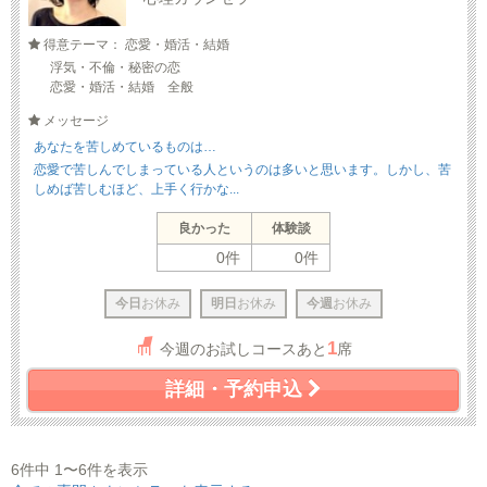
得意テーマ： 恋愛・婚活・結婚
浮気・不倫・秘密の恋
恋愛・婚活・結婚 全般
メッセージ
あなたを苦しめているものは…
恋愛で苦しんでしまっている人というのは多いと思います。しかし、苦
しめば苦しむほど、上手く行かな...
良かった
体験談
0件
0件
今日
お休み
明日
お休み
今週
お休み
1
今週のお試しコースあと
席
詳細・予約申込
6件中 1〜6件を表示