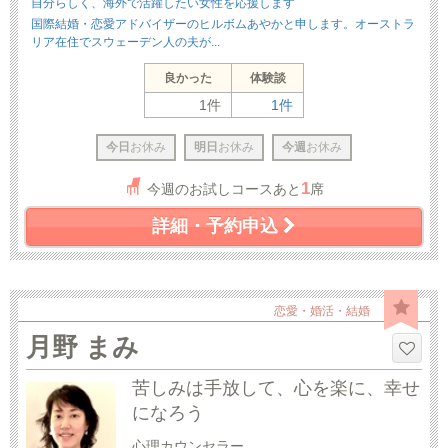
自分らしく、海外で活躍したい女性を応援します
国際結婚・恋愛アドバイザーのヒルボムあやかと申します。オーストラ
リア在住でスウェーデン人の夫が...
良かった
体験談
1件
1件
今日
お休み
明日
お休み
今週
お休み
1
今週のお試しコースあと
席
詳細・予約申込
恋愛・婚活・結婚
月野 まみ
苦しみは手放して、心を楽に、幸せ
になろう
心理カウンセラー