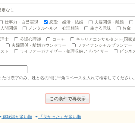
指定なし
仕事力・自己実現
恋愛・婚活・結婚
夫婦関係・離婚
人間関係
メンタルヘルス・心理相談
生きる意味
お金・
心理士
公認心理師
コーチ
キャリアコンサルタント(国家資
師
夫婦関係・離婚カウンセラー
ファイナンシャルプランナー
ピスト
ライフオーガナイザー・整理収納アドバイザー
ビジネ
または漢字のみ。姓と名の間に半角スペースを入れて検索してください
体験談が多い順
「良かった」が多い順