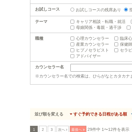
お試しコース
お試しコースの残席あり
テーマ
キャリア相談・転職・就活
母娘関係・毒親・過干渉
職種
心理カウンセラー
臨床
産業カウンセラー
保健
ヒプノセラピスト
セラ
アドバイザー
カウンセラー名
※カウンセラー名での検索は、ひらがなとカタカナ
並び順を変える
すぐ予約できる日程がある順
29件中 1〜12件を表示
1
2
3
次へ
最後へ