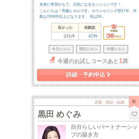
未来に希望がもて、元気になるセッションです！
こんにちは！斉藤ヒカルです。カウンセリング歴17年、件
数は7000件以上になります。 私は50...
良かった
体験談
231件
47件
今日
お休み
明日
お休み
今週
お休み
1
今週のお試しコースあと
席
詳細・予約申込
恋愛・婚活・結婚
黒田 めぐみ
自分らしいパートナーシッ
プの築き方