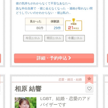
彼の気持ちがわからなくて不安なあなたへ
急な外出自粛で ・彼に会えなくなった ・連絡が取れない間
どうしていいのかわからない ・彼は私の...
良かった
体験談
86件
29件
今日
お休み
明日
お休み
今週
お休み
詳細・予約申込
恋愛・婚活・結婚
相原 結響
LGBT、結婚・恋愛のアド
バイザーです