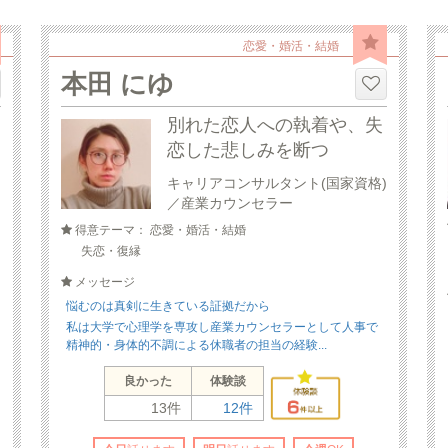
恋愛・婚活・結婚
本田 にゆ
別れた恋人への執着や、失
恋した悲しみを断つ
キャリアコンサルタント(国家資格)
／産業カウンセラー
得意テーマ： 恋愛・婚活・結婚
失恋・復縁
メッセージ
悩むのは真剣に生きている証拠だから
私は大学で心理学を専攻し産業カウンセラーとして人事で
精神的・身体的不調による休職者の担当の経験...
良かった
体験談
13件
12件