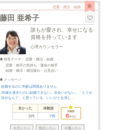
恋愛・婚活・結婚
藤田 亜希子
誰もが愛され、幸せになる
資格を持っています
心理カウンセラー
得意テーマ： 恋愛・婚活・結婚
恋愛・相手の気持ち・運命の相手
結婚・婚活・婚活疲れ・お見合い
メッセージ
結婚するのに年齢は関係ありません
30歳を過ぎたのに結婚できない。出会いがない。「どうせ
自分なんて」と思っている。いいひとを演じ...
良かった
体験談
9件
7件
今日
お休み
明日
お休み
今週
お休み