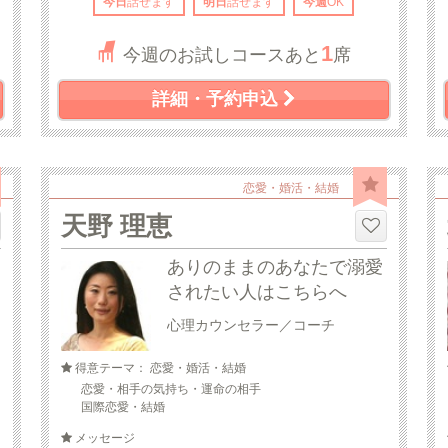
今日
話せます
明日
話せます
今週
OK
1
今週のお試しコースあと
席
詳細・予約申込
恋愛・婚活・結婚
天野 理恵
ありのままのあなたで溺愛
されたい人はこちらへ
心理カウンセラー／コーチ
得意テーマ： 恋愛・婚活・結婚
恋愛・相手の気持ち・運命の相手
国際恋愛・結婚
メッセージ