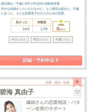
婚活疲れ・不倫にNO! 1年以内の成婚者多数
幸せな結婚がしたいだけなのに、もう婚活は疲れた。不倫
に走った。そんな恋愛迷子の大人のための恋愛...
良かった
体験談
34件
17件
今日
お休み
明日
お休み
今週
お休み
詳細・予約申込
恋愛・婚活・結婚
碧海 真由子
繊細さんの恋愛相談・パタ
ーン改善のサポート