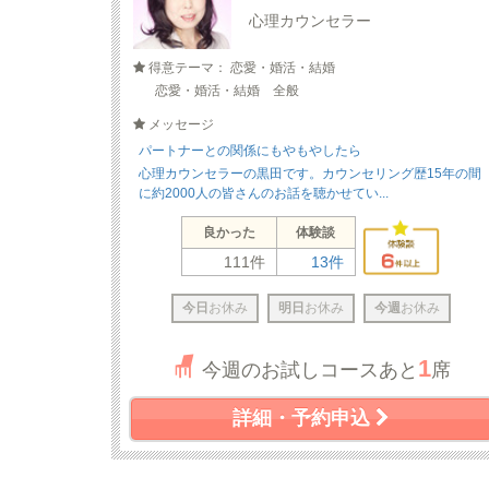
心理カウンセラー
得意テーマ： 恋愛・婚活・結婚
恋愛・婚活・結婚 全般
メッセージ
パートナーとの関係にもやもやしたら
心理カウンセラーの黒田です。カウンセリング歴15年の間
に約2000人の皆さんのお話を聴かせてい...
良かった
体験談
111件
13件
今日
お休み
明日
お休み
今週
お休み
1
今週のお試しコースあと
席
詳細・予約申込