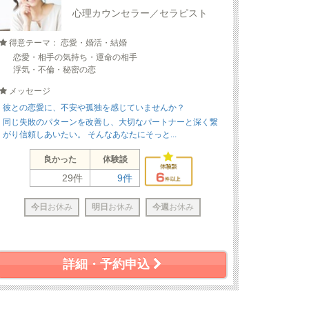
心理カウンセラー／セラピスト
得意テーマ： 恋愛・婚活・結婚
恋愛・相手の気持ち・運命の相手
浮気・不倫・秘密の恋
メッセージ
彼との恋愛に、不安や孤独を感じていませんか？
同じ失敗のパターンを改善し、大切なパートナーと深く繋
がり信頼しあいたい。 そんなあなたにそっと...
良かった
体験談
29件
9件
今日
お休み
明日
お休み
今週
お休み
詳細・予約申込