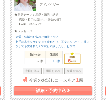
アドバイザー
得意テーマ： 恋愛・婚活・結婚
恋愛・相手の気持ち・運命の相手
LGBT・SOGIハラ
メッセージ
恋愛・結婚のお悩みご相談下さい
相手の真意を考えすぎて疲れたり、不安になったり、彼に
少しでも愛されたくて試行錯誤したり、お友達...
良かった
体験談
32件
10件
今日
お休み
明日
お休み
今週
お休み
1
今週のお試しコースあと
席
詳細・予約申込