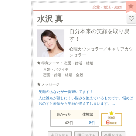
恋愛・婚活・結婚
水沢 真
自分本来の笑顔を取り戻
す！
心理カウンセラー／キャリアカウ
ンセラー
得意テーマ： 恋愛・婚活・結婚
再婚・バツイチ
恋愛・婚活・結婚 全般
メッセージ
笑顔のあなたが一番輝いてます！
人は誰もが話しにくい悩みを抱えているものです。悩めば
おのずと表情から笑顔が消えてしまいます。 ...
良かった
体験談
43件
8件
今日
お休み
明日
お休み
今週
お休み