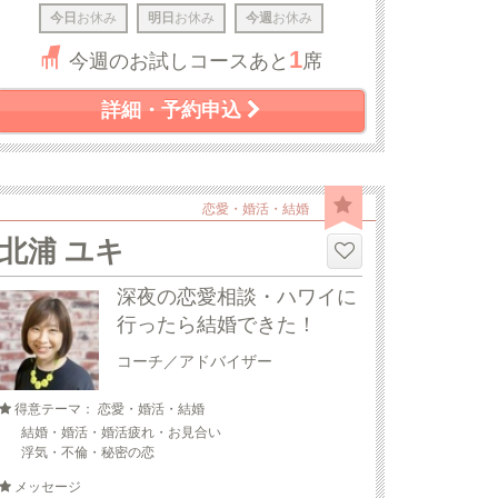
今日
お休み
明日
お休み
今週
お休み
1
今週のお試しコースあと
席
詳細・予約申込
恋愛・婚活・結婚
北浦 ユキ
深夜の恋愛相談・ハワイに
行ったら結婚できた！
コーチ／アドバイザー
得意テーマ： 恋愛・婚活・結婚
結婚・婚活・婚活疲れ・お見合い
浮気・不倫・秘密の恋
メッセージ