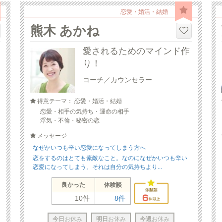
恋愛・婚活・結婚
熊木 あかね
愛されるためのマインド作
り！
コーチ／カウンセラー
得意テーマ： 恋愛・婚活・結婚
恋愛・相手の気持ち・運命の相手
浮気・不倫・秘密の恋
メッセージ
なぜかいつも辛い恋愛になってしまう方へ
恋をするのはとても素敵なこと。なのになぜかいつも辛い
恋愛になってしまう。それは自分の気持ちより...
良かった
体験談
10件
8件
今日
お休み
明日
お休み
今週
お休み