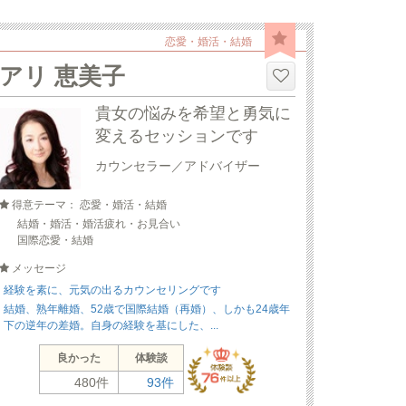
恋愛・婚活・結婚
アリ 恵美子
貴女の悩みを希望と勇気に
変えるセッションです
カウンセラー／アドバイザー
得意テーマ： 恋愛・婚活・結婚
結婚・婚活・婚活疲れ・お見合い
国際恋愛・結婚
メッセージ
経験を素に、元気の出るカウンセリングです
結婚、熟年離婚、52歳で国際結婚（再婚）、しかも24歳年
下の逆年の差婚。自身の経験を基にした、...
良かった
体験談
480件
93件