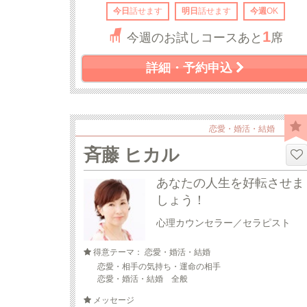
今日
話せます
明日
話せます
今週
OK
1
今週のお試しコースあと
席
詳細・予約申込
恋愛・婚活・結婚
斉藤 ヒカル
あなたの人生を好転させま
しょう！
心理カウンセラー／セラピスト
得意テーマ： 恋愛・婚活・結婚
恋愛・相手の気持ち・運命の相手
恋愛・婚活・結婚 全般
メッセージ