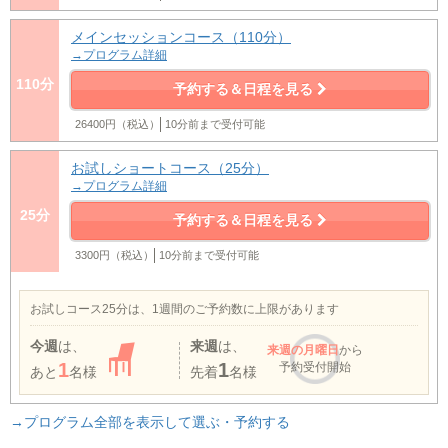
メインセッションコース（110分）
→プログラム詳細
110分
予約する＆日程を見る
26400円（税込）
10分前まで受付可能
お試しショートコース（25分）
→プログラム詳細
25分
予約する＆日程を見る
3300円（税込）
10分前まで受付可能
お試しコース25分は、1週間のご予約数に上限があります
今週
は、
来週
は、
来週
の月曜日
から
1
1
予約受付開始
あと
名様
先着
名様
→プログラム全部を表示して選ぶ・予約する