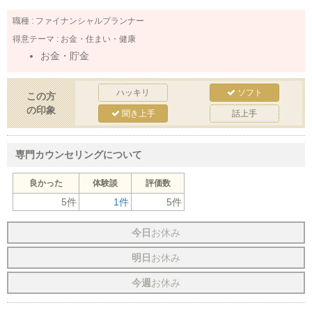
職種 :
ファイナンシャルプランナー
得意テーマ :
お金・住まい・健康
お金・貯金
ハッキリ
ソフト
この方
の印象
聞き上手
話上手
専門カウンセリングについて
良かった
体験談
評価数
5件
1件
5件
今日
お休み
明日
お休み
今週
お休み