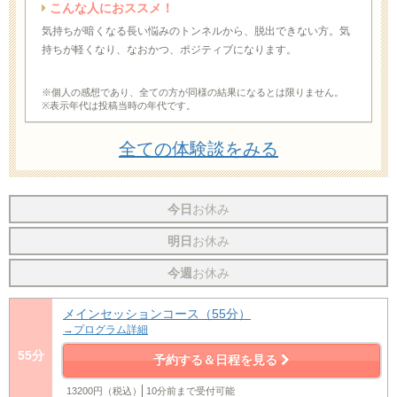
こんな人におススメ！
気持ちが暗くなる長い悩みのトンネルから、脱出できない方。気
持ちが軽くなり、なおかつ、ポジティブになります。
※個人の感想であり、全ての方が同様の結果になるとは限りません。
※表示年代は投稿当時の年代です。
全ての体験談をみる
今日
お休み
明日
お休み
今週
お休み
メインセッションコース（55分）
→プログラム詳細
55分
予約する＆日程を見る
13200円（税込）
10分前まで受付可能