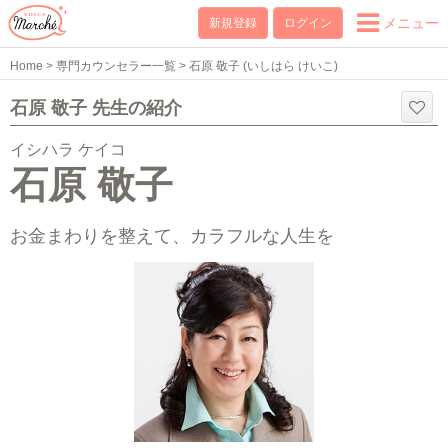
メニュー
新規登録
ログイン
Home
>
専門カウンセラー一覧
>
石原 敬子 (いしはら けいこ)
石原 敬子 先生の紹介
イシハラ ケイコ
石原 敬子
お金まわりを整えて、カラフルな人生を