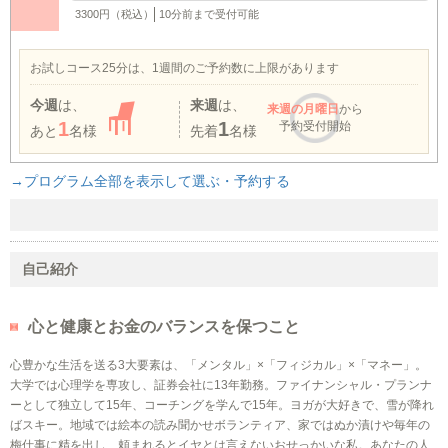
3300円（税込）
10分前まで受付可能
お試しコース25分は、1週間のご予約数に上限があります
今週
は、
来週
は、
来週
の月曜日
から
1
1
予約受付開始
あと
名様
先着
名様
→プログラム全部を表示して選ぶ・予約する
自己紹介
心と健康とお金のバランスを保つこと
心豊かな生活を送る3大要素は、「メンタル」×「フィジカル」×「マネー」。
大学では心理学を専攻し、証券会社に13年勤務。ファイナンシャル・プランナ
ーとして独立して15年、コーチングを学んで15年。ヨガが大好きで、雪が降れ
ばスキー。地域では絵本の読み聞かせボランティア、家ではぬか漬けや毎年の
梅仕事に精を出し、頼まれるとイヤとは言えないおせっかいな私。あなたの人