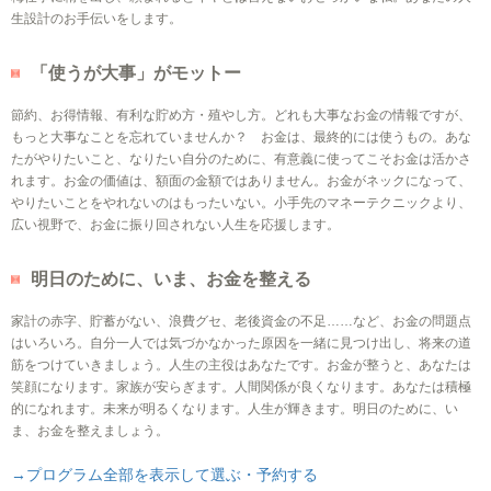
生設計のお手伝いをします。
「使うが大事」がモットー
節約、お得情報、有利な貯め方・殖やし方。どれも大事なお金の情報ですが、
もっと大事なことを忘れていませんか？ お金は、最終的には使うもの。あな
たがやりたいこと、なりたい自分のために、有意義に使ってこそお金は活かさ
れます。お金の価値は、額面の金額ではありません。お金がネックになって、
やりたいことをやれないのはもったいない。小手先のマネーテクニックより、
広い視野で、お金に振り回されない人生を応援します。
明日のために、いま、お金を整える
家計の赤字、貯蓄がない、浪費グセ、老後資金の不足……など、お金の問題点
はいろいろ。自分一人では気づかなかった原因を一緒に見つけ出し、将来の道
筋をつけていきましょう。人生の主役はあなたです。お金が整うと、あなたは
笑顔になります。家族が安らぎます。人間関係が良くなります。あなたは積極
的になれます。未来が明るくなります。人生が輝きます。明日のために、い
ま、お金を整えましょう。
→プログラム全部を表示して選ぶ・予約する