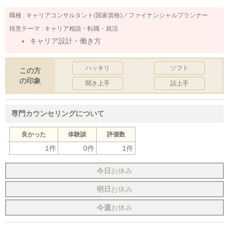
職種 :
キャリアコンサルタント(国家資格)／ファイナンシャルプランナー
得意テーマ :
キャリア相談・転職・就活
キャリア設計・働き方
ハッキリ
ソフト
この方
の印象
聞き上手
話上手
専門カウンセリングについて
良かった
体験談
評価数
1件
0件
1件
今日
お休み
明日
お休み
今週
お休み