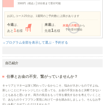
3300円（税込）
10分前まで受付可能
お試しコース25分は、1週間のご予約数に上限があります
今週
は、
来週
は、
来週
の月曜日
から
1
1
予約受付開始
あと
名様
先着
名様
→プログラム全部を表示して選ぶ・予約する
自己紹介
仕事とお金の不安、繋がっていませんか？
キャリアとマネーは深く関わっているからこそ、悩みが大きいものですよね。
新しいことにチャレンジしたいと思っても、お金の不安があると決断できない
こともあると思います。両方の視点をもって何を優先するかを考えていくこと
で、あなたのライフプラン実現に向けて一歩を踏み出しましょう。そんなお手
伝いを私にさせていただけませんか？