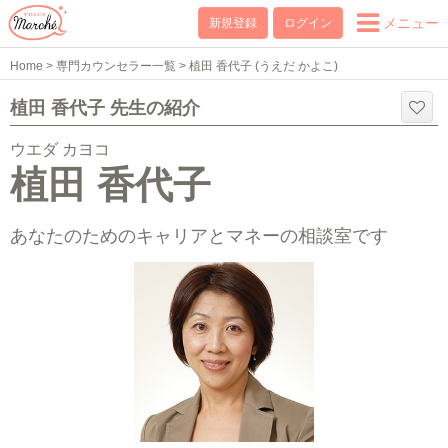
メニュー
新規登録
ログイン
Home
>
専門カウンセラー一覧
>
植田 香代子 (うえだ かよこ)
植田 香代子 先生の紹介
ウエダ カヨコ
植田 香代子
あなたのためのキャリアとマネーの相談室です