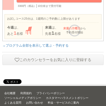
3300円（税込）
10分前まで受付可能
お試しコース25分は、1週間のご予約数に上限があります
今週
は、
来週
は、
来週
の月曜日
から
1
1
予約受付開始
あと
名様
先着
名様
→プログラム全部を表示して選ぶ・予約する
このカウンセラーをお気に入りに登録する
会社概要
利用規約
プライバシーポリシー
ソーシャルメディアポリシー
カスタマーハラスメントポリシー
よくある質問
お問い合わせ
料金・サービスのご案内