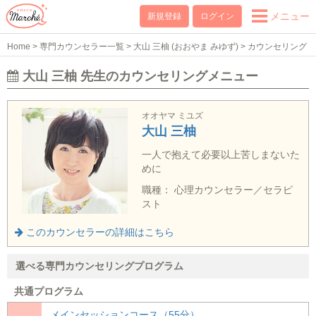
メニュー
新規登録
ログイン
Home
>
専門カウンセラー一覧
>
大山 三柚 (おおやま みゆず)
>
カウンセリング
メニュー
大山 三柚 先生のカウンセリングメニュー
オオヤマ ミユズ
大山 三柚
一人で抱えて必要以上苦しまないた
めに
職種： 心理カウンセラー／セラピ
スト
このカウンセラーの詳細はこちら
選べる専門カウンセリングプログラム
共通プログラム
メインセッションコース（55分）