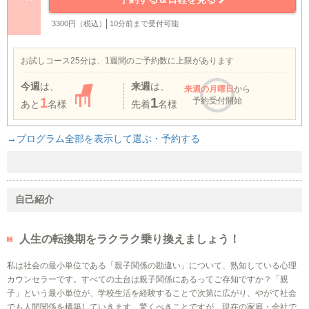
3300円（税込）
10分前まで受付可能
お試しコース25分は、1週間のご予約数に上限があります
今週
は、
来週
は、
来週
の月曜日
から
1
1
予約受付開始
あと
名様
先着
名様
→プログラム全部を表示して選ぶ・予約する
自己紹介
人生の転換期をラクラク乗り換えましょう！
私は社会の最小単位である「親子関係の勘違い」について、熟知している心理
カウンセラーです。すべての土台は親子関係にあるってご存知ですか？「親
子」という最小単位が、学校生活を経験することで次第に広がり、やがて社会
でも人間関係を構築していきます。驚くべきことですが、現在の家庭・会社で