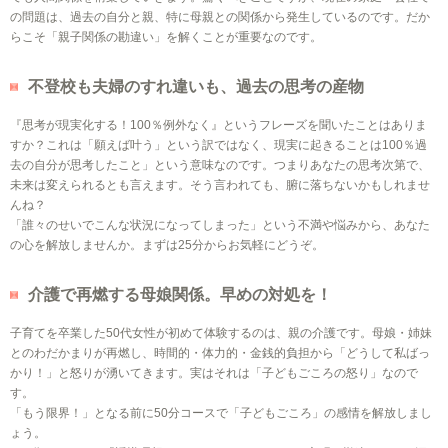
の問題は、過去の自分と親、特に母親との関係から発生しているのです。だか
らこそ「親子関係の勘違い」を解くことが重要なのです。
不登校も夫婦のすれ違いも、過去の思考の産物
『思考が現実化する！100％例外なく』というフレーズを聞いたことはありま
すか？これは「願えば叶う」という訳ではなく、現実に起きることは100％過
去の自分が思考したこと」という意味なのです。つまりあなたの思考次第で、
未来は変えられるとも言えます。そう言われても、腑に落ちないかもしれませ
んね？
「誰々のせいでこんな状況になってしまった」という不満や悩みから、あなた
の心を解放しませんか。まずは25分からお気軽にどうぞ。
介護で再燃する母娘関係。早めの対処を！
子育てを卒業した50代女性が初めて体験するのは、親の介護です。母娘・姉妹
とのわだかまりが再燃し、時間的・体力的・金銭的負担から「どうして私ばっ
かり！」と怒りが湧いてきます。実はそれは「子どもごころの怒り」なので
す。
「もう限界！」となる前に50分コースで「子どもごころ」の感情を解放しまし
ょう。