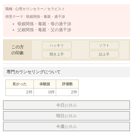
職種 :
心理カウンセラー／セラピスト
得意テーマ :
母娘関係・毒親・過干渉
母娘関係・毒親・母の過干渉
父娘関係・毒親・父の過干渉
ハッキリ
ソフト
この方
の印象
聞き上手
話上手
専門カウンセリングについて
良かった
体験談
評価数
2件
0件
2件
今日
お休み
明日
お休み
今週
お休み