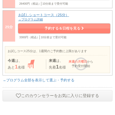
26400円（税込）
10分前まで受付可能
お試しショートコース（25分）
→プログラム詳細
25分
予約する＆日程を見る
3300円（税込）
10分前まで受付可能
お試しコース25分は、1週間のご予約数に上限があります
今週
は、
来週
は、
来週
の月曜日
から
1
1
予約受付開始
あと
名様
先着
名様
→プログラム全部を表示して選ぶ・予約する
このカウンセラーをお気に入りに登録する