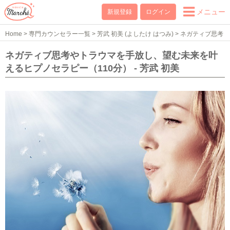
メニュー
新規登録
ログイン
Home
>
専門カウンセラー一覧
>
芳武 初美 (よしたけ はつみ)
>
ネガティブ思考
やトラウマを手放し、望む未来を叶えるヒプノセラピー（110分）
ネガティブ思考やトラウマを手放し、望む未来を叶
えるヒプノセラピー（110分） - 芳武 初美