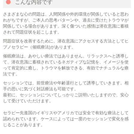
こんな内容です
さまざまな心の問題は、人間関係や外的環境が関係していると思わ
れがちですが、ご本人の思考パターンや、過去に受けたトラウマが
関係している場合があります。深く傷ついた感情は潜在意識に蓄積
されて問題症状を起こします。
問題症状を改善するために、潜在意識にアクセスする方法としてヒ
プノセラピー（催眠療法)があります。
催眠療法は、あやしい療法ではありません。リラックスへと誘導し
て、潜在意識に蓄積されているネガティブな記憶を、イメージを使
って肯定的に癒し、トラウマを解放できる、有効でナチュラルな療
法です。
セッションでは、前世療法や年齢退行として誘導していきます。相
手の思いに気づく対話療法も可能です。
最初に、セッションについてしっかりご説明いたしますので、安心
して受けていただけます。
セラピー先進国のイギリスやアメリカでは安全で有効な療法として
認められています。ケースによっては一度のセッションで変化を感
じることがあります。