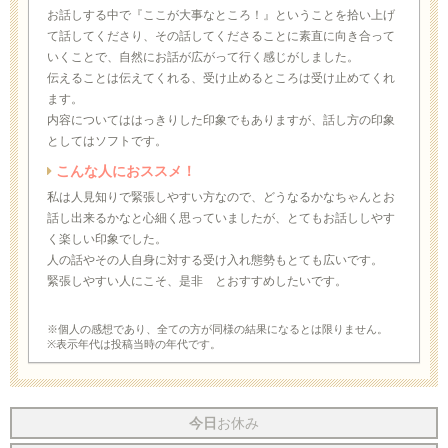
お話しする中で『ここが大事なところ！』ということを拾い上げ
て話してくださり、その話してくださることに素直に向き合って
いくことで、自然にお話が広がって行く感じがしました。
伝えることは伝えてくれる、受け止めるところは受け止めてくれ
ます。
内容についてははっきりした印象でもありますが、話し方の印象
としてはソフトです。
こんな人におススメ！
私は人見知りで緊張しやすい方なので、どうなるかなちゃんとお
話し出来るかなと心細く思っていましたが、とてもお話ししやす
く楽しい印象でした。
人の話やその人自身に対する受け入れ態勢もとても広いです。
緊張しやすい人にこそ、是非 とおすすめしたいです。
※個人の感想であり、全ての方が同様の結果になるとは限りません。
※表示年代は投稿当時の年代です。
今日
お休み