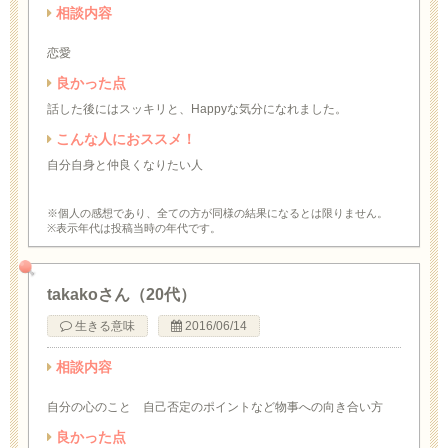
相談内容
恋愛
良かった点
話した後にはスッキリと、Happyな気分になれました。
こんな人におススメ！
自分自身と仲良くなりたい人
※個人の感想であり、全ての方が同様の結果になるとは限りません。
※表示年代は投稿当時の年代です。
takakoさん（20代）
生きる意味
2016/06/14
相談内容
自分の心のこと 自己否定のポイントなど物事への向き合い方
良かった点