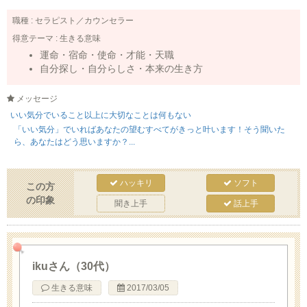
職種 :
セラピスト／カウンセラー
得意テーマ :
生きる意味
運命・宿命・使命・才能・天職
自分探し・自分らしさ・本来の生き方
メッセージ
いい気分でいること以上に大切なことは何もない
「いい気分」でいればあなたの望むすべてがきっと叶います！そう聞いた
ら、あなたはどう思いますか？...
ハッキリ
ソフト
この方
の印象
聞き上手
話上手
ikuさん（30代）
生きる意味
2017/03/05