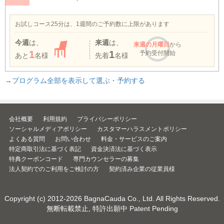
お試しコース25分は、1週間のご予約数に上限があります
今週
は、
来週
は、
来週
の月曜日
から
1
1
予約受付開始
あと
名様
先着
名様
→プログラム全部を表示して選ぶ・予約する
会社概要
利用規約
プライバシーポリシー
ソーシャルメディアポリシー
カスタマーハラスメントポリシー
よくある質問
お問い合わせ
料金・サービスのご案内
特定商取引法に基づく表記
資金決済法に基づく表示
特典クーポンコード
専門カウンセラーの募集
法人契約でのご利用をご検討の方
契約済み企業の従業員様
Copyright (c) 2012-2026
BagnaCauda Co., Ltd.
All Rights Reserved.
無断転載禁止, 特許出願中 Patent Pending