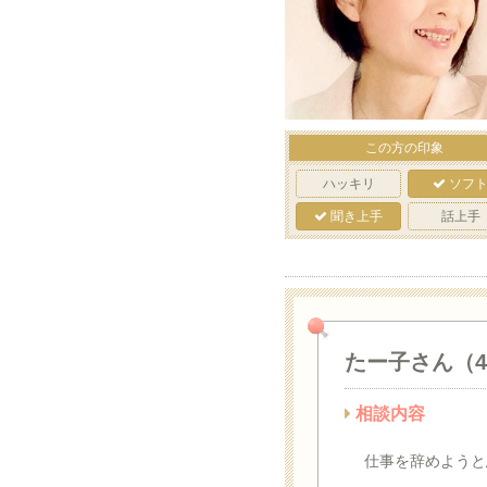
この方の印象
ハッキリ
ソフ
聞き上手
話上手
たー子さん（
相談内容
仕事を辞めようと