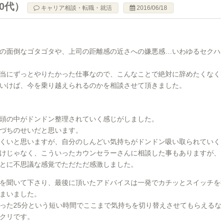
30代）
キャリア相談・転職・就活
2016/06/18
の面倒なゴタゴタや、上司の距離感の近さへの嫌悪感…いわゆるセクハ
当にずっとやりたかった仕事なので、こんなことで絶対に辞めたくなく
いけば、今を乗り越えられるのかを相談させて頂きました。
頭の中がドンドン整理されていく感じがしました。
づちのせいだと思います。
くいと思いますが、自分のしんどい気持ちがドンドン吸い取られていく
けじゃなく、こういったカウンセラーさんに相談した事もありますが、
とに不思議な感覚でただただ感激しました。
を聞いて下さり、最後に頂いたアドバイスは一発でカチッとスイッチを
まいました。
った25分という短い時間でここまで気持ちを切り替えさせてもらえる
クリです。