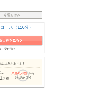
今週
お休み
コース（110分）
＆日程を見る
前まで受付可能
約数に上限があります
は、
来週
の月曜日
から
1
予約受付開始
名様