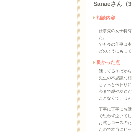
Sanaeさん（
相談内容
仕事先の女子特有
た。
でも今の仕事は本
どのようにもって
良かった点
話してるそばから
先生の不思議な相
ちょっと伝わりに
今まで親や友達だ
ことなくて、ほん
丁寧に丁寧にお話
で思わず泣いてし
お試しコースのた
たので本当にビッ