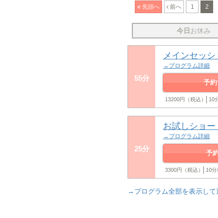
先頭へ
前へ
1
2
今日
お休み
メインセッシ
→プログラム詳細
55分
予約
13200円（税込）
1
お試しショー
→プログラム詳細
25分
予
3300円（税込）
10
→プログラム全部を表示して