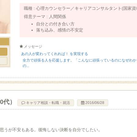
職種 :
心理カウンセラー／キャリアコンサルタント(国家資
得意テーマ :
人間関係
自分との付き合い方
落ち込み、感情の不安定
メッセージ
ト
あの人が変わってくれれば！ を実現する
全力で頑張る人を応援します。「こんなに頑張っているのになぜわか
の...
40代）
キャリア相談・転職・就活
2016/06/28
思うが不安もある。後悔しない決断を自分でしたい。