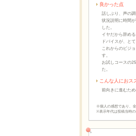
良かった点
話しぶり、声の調
状況説明に時間が
した。
イヤだから辞める
ドバイスが、とて
これからのビジョ
す。
お試しコースの2
た。
こんな人におス
前向きに進むため
※個人の感想であり、
※表示年代は投稿当時の