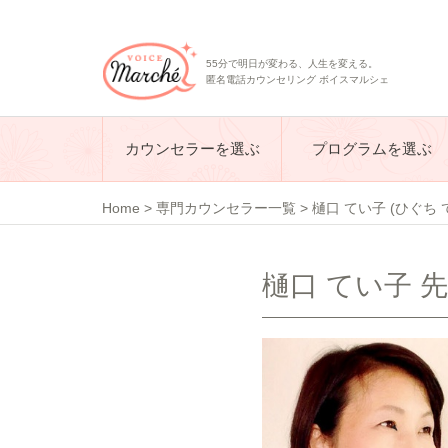
55分で明日が変わる、人生を変える。
匿名電話カウンセリング ボイスマルシェ
カウンセラーを選ぶ
プログラムを選ぶ
Home
>
専門カウンセラー一覧
>
樋口 てい子 (ひぐち 
樋口 てい子