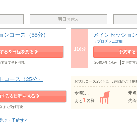
明日
お休み
ョンコース（55分）
メインセッション
→プログラム詳細
110分
する＆日程を見る
予約する
0分前まで受付可能
26400円（税込）
24時間
トコース（25分）
お試しコース25分は、1週間のご予
今週
は、
来週
約する＆日程を見る
1
あと
名様
先着
分前まで受付可能
選ぶ・予約する