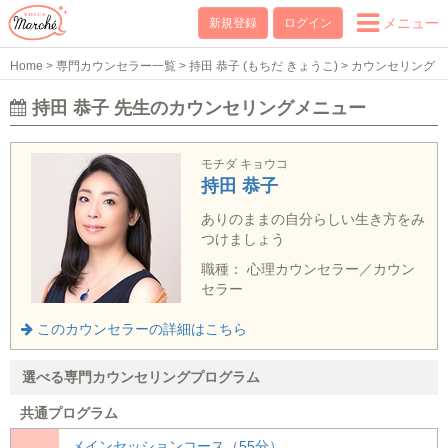
メニュー
新規登録
ログイン
Home
>
専門カウンセラー一覧
>
持田 恭子 (もちだ きょうこ)
>
カウンセリング
メニュー
持田 恭子 先生のカウンセリングメニュー
モチダ キョウコ
持田 恭子
ありのままの自分らしい生き方をみ
つけましょう
職種： 心理カウンセラー／カウン
セラー
このカウンセラーの詳細はこちら
選べる専門カウンセリングプログラム
共通プログラム
メインセッションコース（55分）