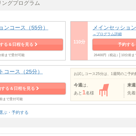
リングプログラム
ョンコース（55分）
メインセッション
→プログラム詳細
110分
する＆日程を見る
予約する
0分前まで受付可能
26400円（税込）
10分前
トコース（25分）
お試しコース25分は、1週間のご予
今週
は、
来週
約する＆日程を見る
1
あと
名様
先着
分前まで受付可能
選ぶ・予約する