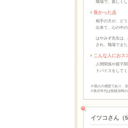
職場で、親しくし
良かった点
相手の方が、どう
出来て、心の中の
はやみず先生は、
され、職場でまた
こんな人におス
人間関係や親子関
ドバイスをしてく
※個人の感想であり、
※表示年代は投稿当時の
イツコさん（