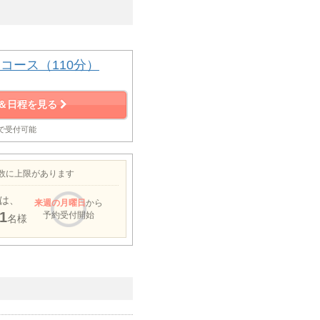
コース（110分）
＆日程を見る
まで受付可能
約数に上限があります
は、
来週
の月曜日
から
1
予約受付開始
名様