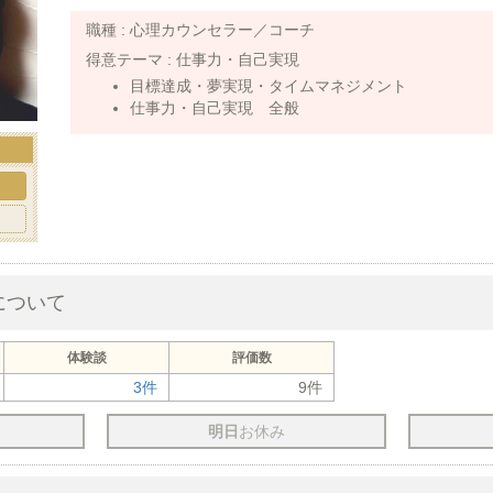
職種 :
心理カウンセラー／コーチ
得意テーマ :
仕事力・自己実現
目標達成・夢実現・タイムマネジメント
仕事力・自己実現 全般
ト
について
体験談
評価数
3件
9件
明日
お休み