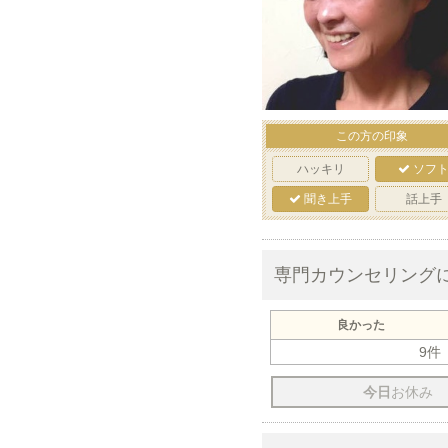
この方の印象
ハッキリ
ソフ
聞き上手
話上手
専門カウンセリング
良かった
9件
今日
お休み