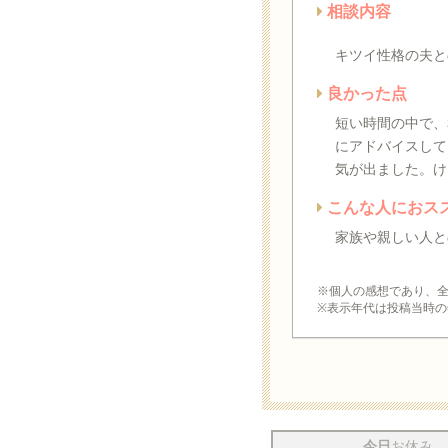
相談内容
キツイ性格の夫と
良かった点
短い時間の中で、
にアドバイスして
気が出ました。け
こんな人におス
家族や親しい人と
※個人の感想であり、
※表示年代は投稿当時の
今日
お休み